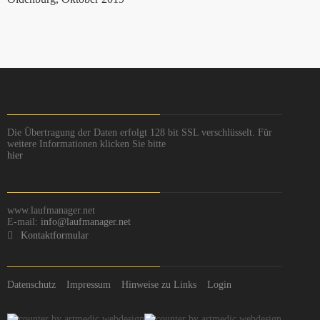
Die Übertragung der Daten erfolgt 128 bit SSL verschlüsselt. Für
weitere Informationen klicken Sie bitte
hier
www.laufmanager.net
E-mail:
info@laufmanager.net
Kontaktformular
Datenschutz
Impressum
Hinweise zu Links
Login