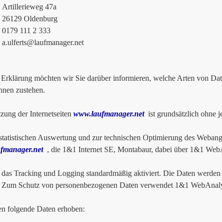
lerieweg 47a
9 Oldenburg
 111 2 333
a.ulferts@laufmanager.net
r Erklärung möchten wir Sie darüber informieren, welche Arten von D
hnen zustehen.
zung der Internetseiten
www.laufmanager.net
ist grundsätzlich ohne 
tatistischen Auswertung und zur technischen Optimierung des Webange
fmanager.net
, die 1&1 Internet SE, Montabaur, dabei über 1&1 WebAn
t das Tracking und Logging standardmäßig aktiviert. Die Daten werden 
t. Zum Schutz von personenbezogenen Daten verwendet 1&1 WebAnalyt
n folgende Daten erhoben: