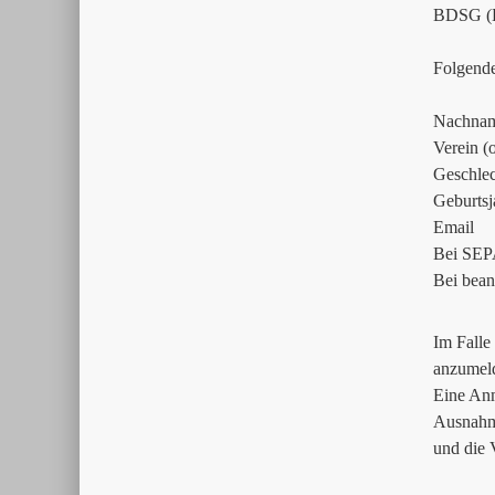
BDSG (Er
Folgend
Nachnam
Verein (
Geschlec
Geburtsj
Email
Bei SEPA
Bei bean
Im Falle
anzumel
Eine Anm
Ausnahme
und die V