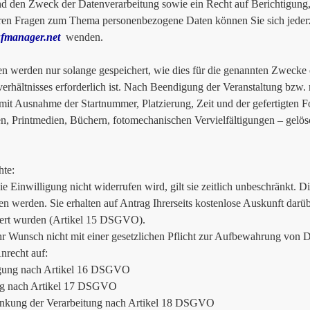
d den Zweck der Datenverarbeitung sowie ein Recht auf Berichtigung
ren Fragen zum Thema personenbezogene Daten können Sie sich jederz
fmanager.net
wenden.
en werden nur solange gespeichert, wie dies für die genannten Zwecke 
verhältnisses erforderlich ist. Nach Beendigung der Veranstaltung bzw
mit Ausnahme der Startnummer, Platzierung, Zeit und der gefertigten 
n, Printmedien, Büchern, fotomechanischen Vervielfältigungen – gelös
hte:
ie Einwilligung nicht widerrufen wird, gilt sie zeitlich unbeschränkt. 
en werden. Sie erhalten auf Antrag Ihrerseits kostenlose Auskunft dar
ert wurden (Artikel 15 DSGVO).
hr Wunsch nicht mit einer gesetzlichen Pflicht zur Aufbewahrung von Da
Anrecht auf:
igung nach Artikel 16 DSGVO
g nach Artikel 17 DSGVO
änkung der Verarbeitung nach Artikel 18 DSGVO