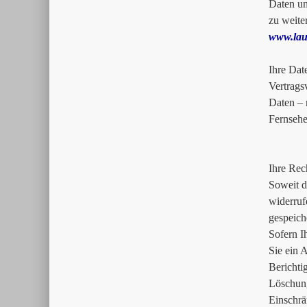
Daten un
zu weite
www.lau
Ihre Dat
Vertrags
Daten – 
Fernsehe
Ihre Rec
Soweit d
widerruf
gespeich
Sofern I
Sie ein 
Bericht
Löschun
Einschr