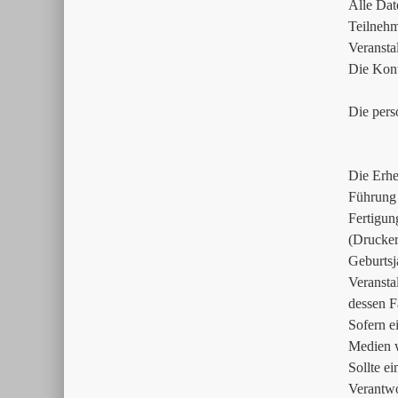
Alle Dat
Teilnehm
Veransta
Die Kont
Die pers
Die Erhe
Führung 
Fertigun
(Drucker
Geburtsj
Veransta
dessen F
Sofern e
Medien w
Sollte ei
Verantwo