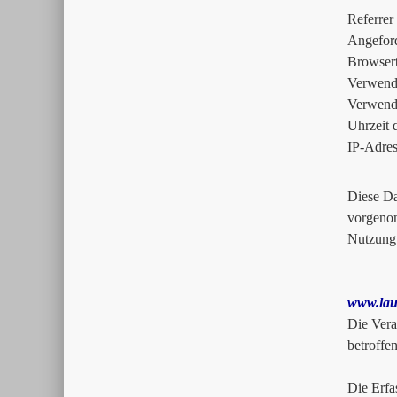
Referrer
Angeford
Browser
Verwende
Verwende
Uhrzeit 
IP-Adres
Diese Da
vorgenom
Nutzung
www.lau
Die Vera
betroffe
Die Erfa