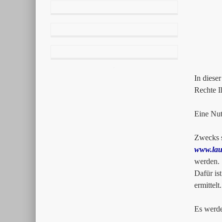
Artil
2612
0179
In diese
Rechte I
Eine Nut
Zwecks s
www.lau
werden.
Dafür is
ermittel
Es werde