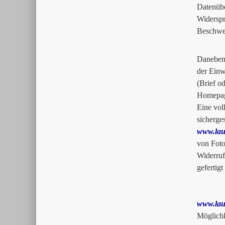
Datenüb
Widersp
Beschwer
Daneben 
der Einw
(Brief o
Homepa
Eine vol
sicherge
www.lau
von Foto
Widerruf
gefertig
www.lau
Möglichk