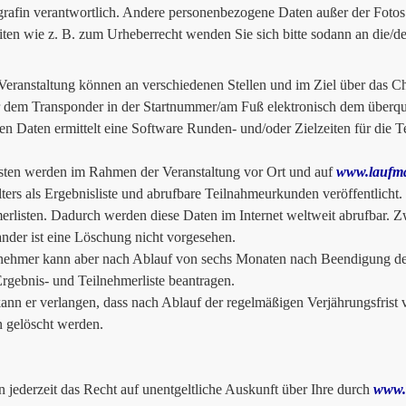
grafin verantwortlich. Andere personenbezogene Daten außer der Fotos 
iten wie z. B. zum Urheberrecht wenden Sie sich bitte sodann an die/d
Veranstaltung können an verschiedenen Stellen und im Ziel über das 
 dem Transponder in der Startnummer/am Fuß elektronisch dem überq
en Daten ermittelt eine Software Runden- und/oder Zielzeiten für die Tei
sten werden im Rahmen der Veranstaltung vor Ort und auf
www.laufma
lters als Ergebnisliste und abrufbare Teilnahmeurkunden veröffentlicht.
erlisten. Dadurch werden diese Daten im Internet weltweit abrufbar. 
ander ist eine Löschung nicht vorgesehen.
nehmer kann aber nach Ablauf von sechs Monaten nach Beendigung der 
Ergebnis- und Teilnehmerliste beantragen.
nn er verlangen, dass nach Ablauf der regelmäßigen Verjährungsfrist v
n gelöscht werden.
n jederzeit das Recht auf unentgeltliche Auskunft über Ihre durch
www.