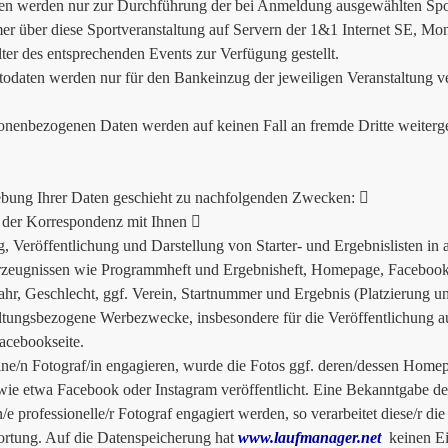
en werden nur zur Durchführung der bei Anmeldung ausgewählten Spor
er über diese Sportveranstaltung auf Servern der 1&1 Internet SE, Mo
lter des entsprechenden Events zur Verfügung gestellt.
odaten werden nur für den Bankeinzug der jeweiligen Veranstaltung v
onenbezogenen Daten werden auf keinen Fall an fremde Dritte weiterg
bung Ihrer Daten geschieht zu nachfolgenden Zwecken: 
der Korrespondenz mit Ihnen 
g, Veröffentlichung und Darstellung von Starter- und Ergebnislisten in
zeugnissen wie Programmheft und Ergebnisheft, Homepage, Facebook e
ahr, Geschlecht, ggf. Verein, Startnummer und Ergebnis (Platzierung un
ltungsbezogene Werbezwecke, insbesondere für die Veröffentlichung a
acebookseite.
ine/n Fotograf/in engagieren, wurde die Fotos ggf. deren/dessen Homep
ie etwa Facebook oder Instagram veröffentlicht. Eine Bekanntgabe des/
n/e professionelle/r Fotograf engagiert werden, so verarbeitet diese/r di
rtung. Auf die Datenspeicherung hat
www.laufmanager.net
keinen Ein