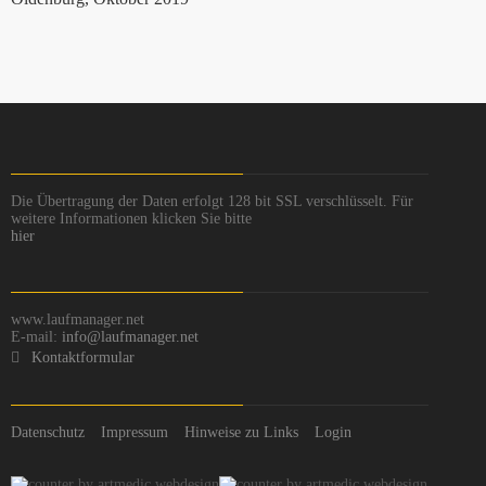
Die Übertragung der Daten erfolgt 128 bit SSL verschlüsselt. Für
weitere Informationen klicken Sie bitte
hier
www.laufmanager.net
E-mail:
info@laufmanager.net
Kontaktformular
Datenschutz
Impressum
Hinweise zu Links
Login