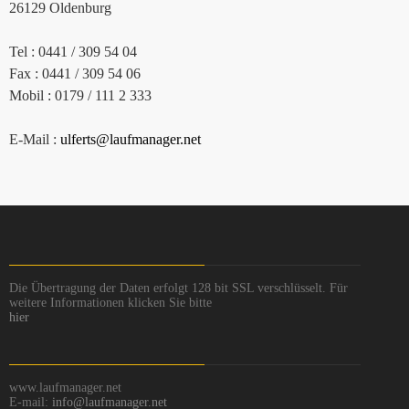
26129 Oldenburg
Tel : 0441 / 309 54 04
Fax : 0441 / 309 54 06
Mobil : 0179 / 111 2 333
E-Mail :
ulferts@laufmanager.net
Die Übertragung der Daten erfolgt 128 bit SSL verschlüsselt. Für
weitere Informationen klicken Sie bitte
hier
www.laufmanager.net
E-mail:
info@laufmanager.net