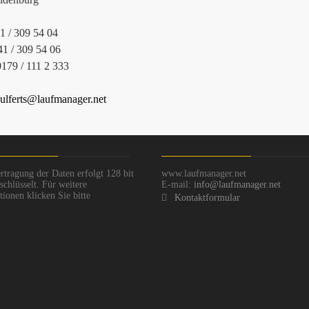
41 / 309 54 04
41 / 309 54 06
0179 / 111 2 333
ulferts@laufmanager.net
rtragung der Daten erfolgt 128 bit
www.laufmanager.net
chlüsselt. Für weitere
E-mail:
info@laufmanager.net
ionen klicken Sie bitte
Kontaktformular