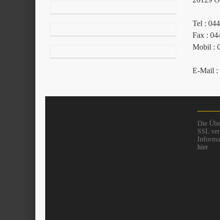
Tel : 04
Fax : 04
Mobil : 
E-Mail :
Die Übe
SSL vers
Informat
hier