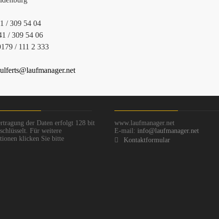
41 / 309 54 04
41 / 309 54 06
0179 / 111 2 333
ulferts@laufmanager.net
rtragung der Daten erfolgt 128 bit
www.laufmanager.net
chlüsselt. Für weitere
E-mail:
info@laufmanager.net
ionen klicken Sie bitte
Kontaktformular