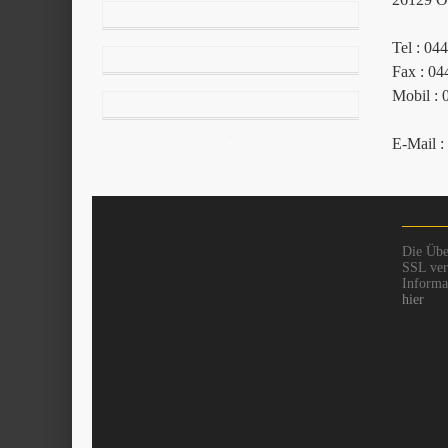
Tel : 04
Fax : 04
Mobil : 
E-Mail :
Die Übe
SSL vers
Informat
hier