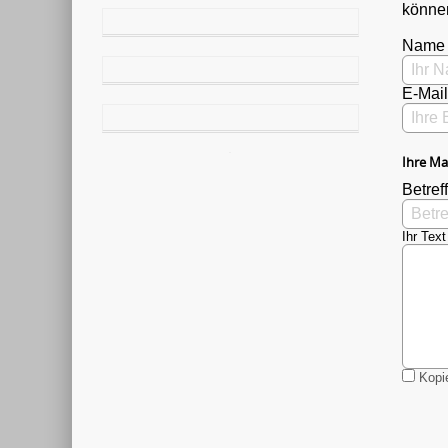
können
Name
E-Mai
Ihre Ma
Betreff
Ihr Text
Kopie