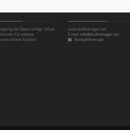
ragung der Daten erfolgt 128 bit
www.laufmanager.net
hlüsselt. Für weitere
E-mail:
info@laufmanager.net
onen klicken Sie bitte
Kontaktformular