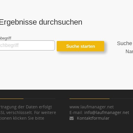
Ergebnisse durchsuchen
begriff
Suche 
Na
tragung der Daten erfolgt
www.laufmanager.net
SSL verschlüsselt. Für weitere
E-mail:
info@laufmanager.net
ionen klicken Sie bitte
Kontaktformular