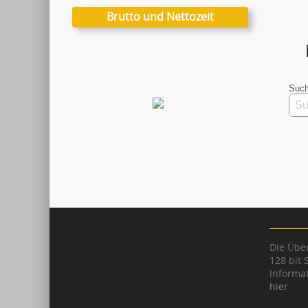
Brutto und Nettozeit
Such
Die Über
128 bit 
Informat
hier