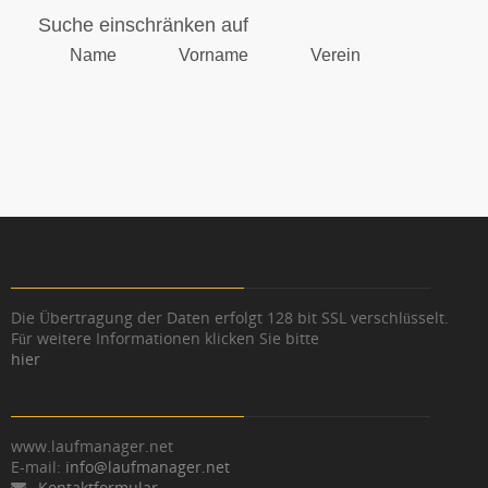
Suche einschränken auf
Name
Vorname
Verein
Die Übertragung der Daten erfolgt 128 bit SSL verschlüsselt.
Für weitere Informationen klicken Sie bitte
hier
www.laufmanager.net
E-mail:
info@laufmanager.net
Kontaktformular