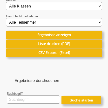
Klasse
Geschlecht Teilnehmer
Ergebnisse anzeigen
Ergebnisse anzeigen
Liste drucken (PDF)
Liste drucken (PDF)
CSV Export - (Excel)
CSV Export - (Excel)
Ergebnisse durchsuchen
Suchbegriff