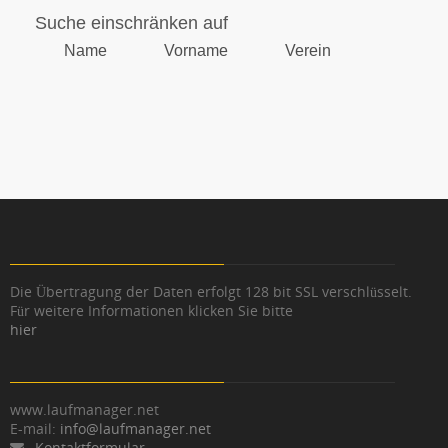
Suche einschränken auf
Name
Vorname
Verein
Die Übertragung der Daten erfolgt 128 bit SSL verschlüsselt.
Für weitere Informationen klicken Sie bitte
hier
www.laufmanager.net
E-mail:
info@laufmanager.net
Kontaktformular