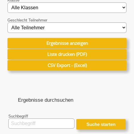
Klasse
Geschlecht Teilnehmer
Ergebnisse anzeigen
Ergebnisse anzeigen
Liste drucken (PDF)
Liste drucken (PDF)
CSV Export - (Excel)
CSV Export - (Excel)
Ergebnisse durchsuchen
Suchbegriff