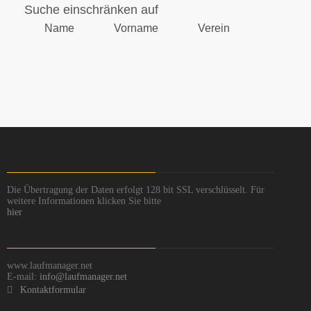
Suche einschränken auf
Name
Vorname
Verein
Die Übertragung der Daten erfolgt 128 bit SSL verschlüsselt. Für
weitere Informationen klicken Sie bitte
hier
www.laufmanager.net
E-mail:
info@laufmanager.net
Kontaktformular