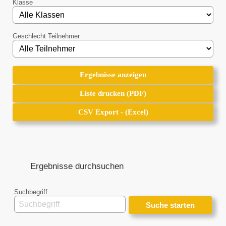
Klasse
Geschlecht Teilnehmer
Ergebnisse anzeigen
Ergebnisse anzeigen
Liste drucken (PDF)
Liste drucken (PDF)
CSV Export - (Excel)
CSV Export - (Excel)
Ergebnisse durchsuchen
Suchbegriff