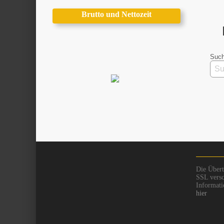
Brutto und Nettozeit
Such
Die Übert
SSL versc
Informati
hier