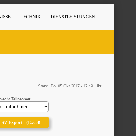
ISSE
TECHNIK
DIENSTLEISTUNGEN
Stand: Do, 05.Okt 2017 - 17:49 Uhr
lecht Teilnehmer
CSV Export - (Excel)
CSV Export - (Excel)