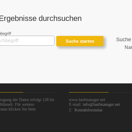
Ergebnisse durchsuchen
begriff
Suche 
Na
ragung der Daten erfolgt 128 bit
www.laufmanager.net
hlüsselt. Für weitere
E-mail:
info@laufmanager.net
onen klicken Sie bitte
Kontaktformular