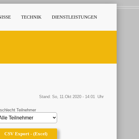
ISSE
TECHNIK
DIENSTLEISTUNGEN
Stand: So, 11.Okt 2020 - 14:01 Uhr
schlecht Teilnehmer
CSV Export - (Excel)
CSV Export - (Excel)