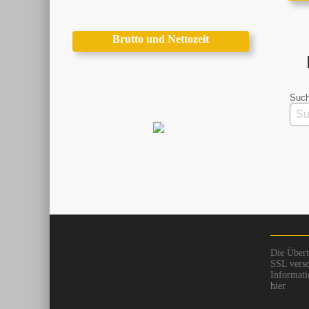
Brutto und Nettozeit
Such
Die Übert
SSL versc
Informati
hier