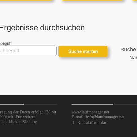
Ergebnisse durchsuchen
begriff
Suche 
Na
ragung der Daten erfolgt 128 bit
www.laufmanager.net
hlüsselt. Für weitere
E-mail:
info@laufmanager.net
onen klicken Sie bitte
Kontaktformular