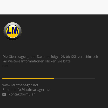
Die Übertragung der Daten erfolgt 128 bit SSL verschlüsselt.
Für weitere Informationen klicken Sie bitte
hier
www.laufmanager.net
E-mail:
info@laufmanager.net
Kontaktformular