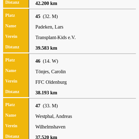
42.200 km
45
(32. M)
Padeken, Lars
Transplant-Kids e.V.
39.583 km
46
(14. W)
Tönjes, Carolin
FFC Oldenburg
38.193 km
47
(33. M)
Westphal, Andreas
Wilhelmshaven
37.520 km