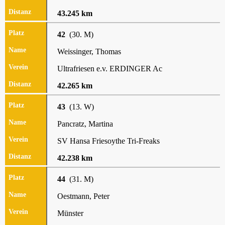
43.245 km
42
(30. M)
Weissinger, Thomas
Ultrafriesen e.v. ERDINGER Ac
42.265 km
43
(13. W)
Pancratz, Martina
SV Hansa Friesoythe Tri-Freaks
42.238 km
44
(31. M)
Oestmann, Peter
Münster