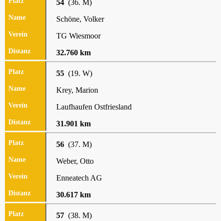
54
(36. M)
Schöne, Volker
TG Wiesmoor
32.760 km
55
(19. W)
Krey, Marion
Laufhaufen Ostfriesland
31.901 km
56
(37. M)
Weber, Otto
Enneatech AG
30.617 km
57
(38. M)