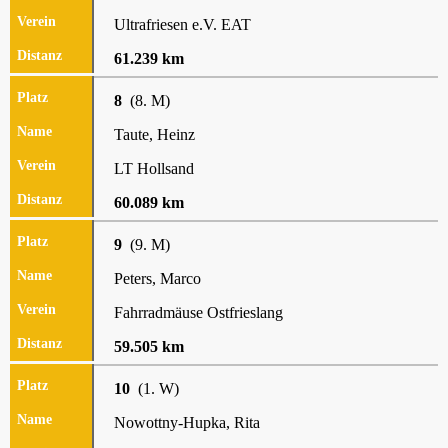
Ultrafriesen e.V. EAT
61.239 km
8
(8. M)
Taute, Heinz
LT Hollsand
60.089 km
9
(9. M)
Peters, Marco
Fahrradmäuse Ostfrieslang
59.505 km
10
(1. W)
Nowottny-Hupka, Rita