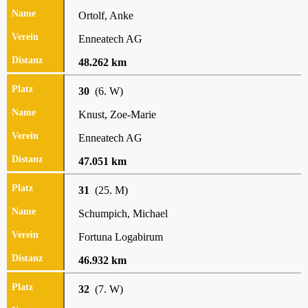
Ortolf, Anke
Enneatech AG
48.262 km
30
(6. W)
Knust, Zoe-Marie
Enneatech AG
47.051 km
31
(25. M)
Schumpich, Michael
Fortuna Logabirum
46.932 km
32
(7. W)