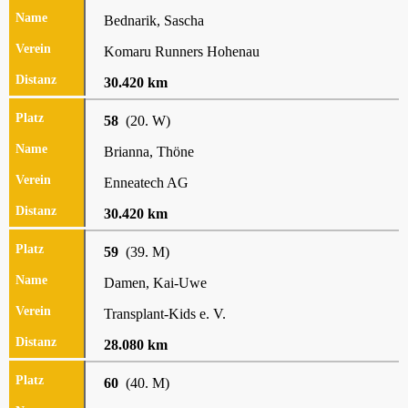
Bednarik, Sascha
Komaru Runners Hohenau
30.420 km
58
(20. W)
Brianna, Thöne
Enneatech AG
30.420 km
59
(39. M)
Damen, Kai-Uwe
Transplant-Kids e. V.
28.080 km
60
(40. M)