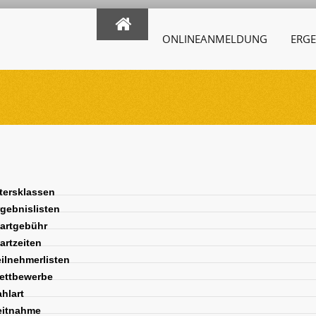
ONLINEANMELDUNG
ERGE
tersklassen
gebnislisten
artgebühr
artzeiten
ilnehmerlisten
ttbewerbe
hlart
itnahme