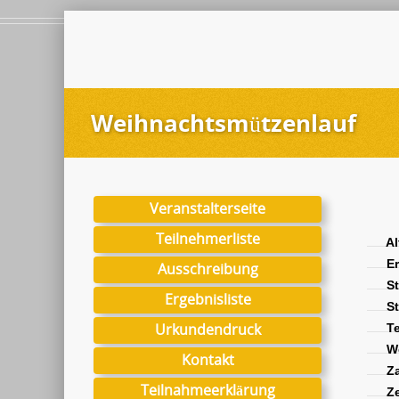
Weihnachtsmützenlauf
Veranstalterseite
Teilnehmerliste
Al
Er
Ausschreibung
St
Ergebnisliste
St
Urkundendruck
Te
We
Kontakt
Za
Teilnahmeerklärung
Ze