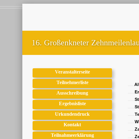
16. Großenkneter Zehnmeilenla
Veranstalterseite
Teilnehmerliste
Al
Er
Ausschreibung
St
Ergebnisliste
St
Urkundendruck
Te
We
Kontakt
Za
Teilnahmeerklärung
Ze