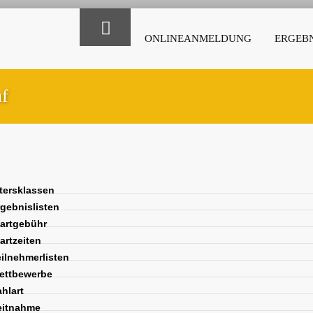
ONLINEANMELDUNG
ERGEBN
uf
tersklassen
gebnislisten
artgebühr
artzeiten
ilnehmerlisten
ttbewerbe
hlart
itnahme