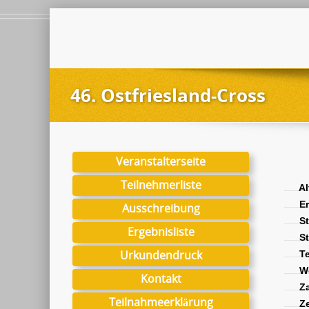
46. Ostfriesland-Cross
Veranstalterseite
Teilnehmerliste
Al
Er
Ausschreibung
St
Ergebnisliste
St
Urkundendruck
Te
We
Kontakt
Za
Teilnahmeerklärung
Ze