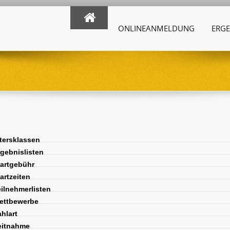
ONLINEANMELDUNG
ERGE
tersklassen
gebnislisten
artgebühr
artzeiten
ilnehmerlisten
ttbewerbe
hlart
itnahme