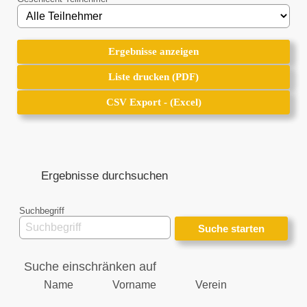
Ergebnisse anzeigen
Ergebnisse anzeigen
Liste drucken (PDF)
Liste drucken (PDF)
CSV Export - (Excel)
CSV Export - (Excel)
Ergebnisse durchsuchen
Suchbegriff
Suche einschränken auf
Name
Vorname
Verein