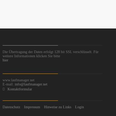
Die Übertragung der Daten erfolgt 128 bit SSL verschlüsselt. Für
weitere Informationen klicken Sie bitte
hier
www.laufmanager.net
E-mail:
info@laufmanager.net
Kontaktformular
Datenschutz
Impressum
Hinweise zu Links
Login