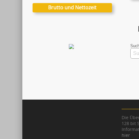
Brutto und Nettozeit
Such
Die Über
128 bit 
Informat
hier