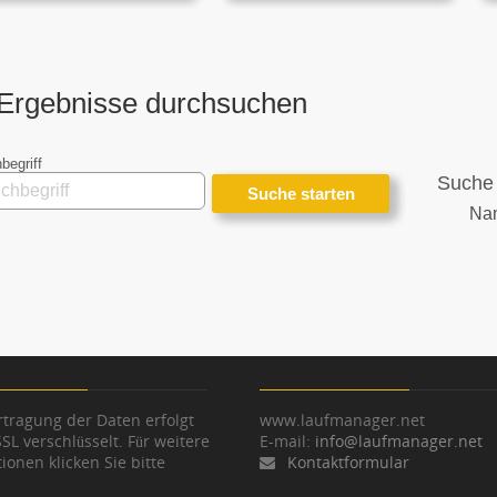
Ergebnisse durchsuchen
begriff
Suche 
Na
tragung der Daten erfolgt
www.laufmanager.net
SSL verschlüsselt. Für weitere
E-mail:
info@laufmanager.net
ionen klicken Sie bitte
Kontaktformular