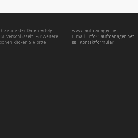
tragung der Daten erfolgt
www.laufmanager.net
SSL verschlüsselt. Für weitere
E-mail:
info@laufmanager.net
ionen klicken Sie bitte
Kontaktformular