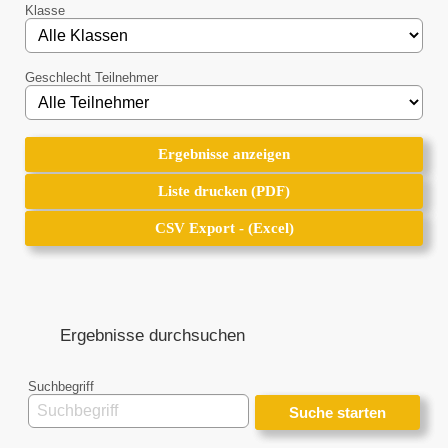
Klasse
Geschlecht Teilnehmer
Ergebnisse anzeigen
Ergebnisse anzeigen
Liste drucken (PDF)
Liste drucken (PDF)
CSV Export - (Excel)
CSV Export - (Excel)
Ergebnisse durchsuchen
Suchbegriff