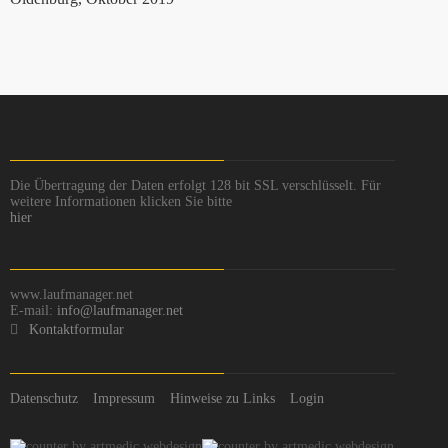
Die Übertragung der Daten erfolgt 128 bit SSL verschlüsselt. Für
weitere Informationen klicken Sie bitte
hier
www.laufmanager.net
E-mail:
info@laufmanager.net
Kontaktformular
Datenschutz
Impressum
Hinweise zu Links
Login