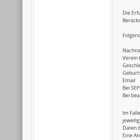
Die Erf
Berück
Folgen
Nachn
Verein 
Geschl
Geburt
Email
Bei SEP
Bei be
Im Fall
jeweil
Daten b
Eine An