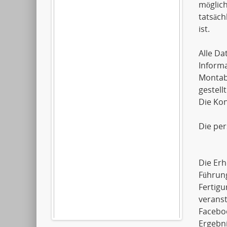
möglich
tatsäch
ist.
Alle D
Informa
Montaba
gestellt
Die Kon
Die pe
Die Erh
Führun
Fertigu
verans
Faceboo
Ergebni