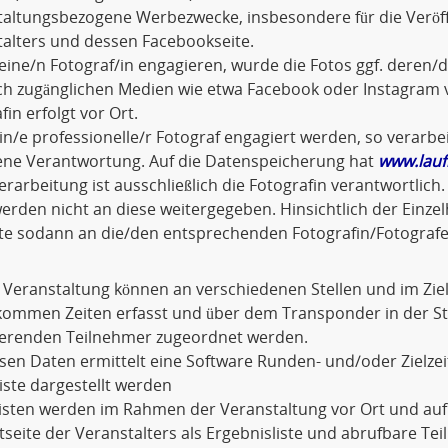
taltungsbezogene Werbezwecke, insbesondere für die Veröf
alters und dessen Facebookseite.
eine/n Fotograf/in engagieren, wurde die Fotos ggf. dere
ich zugänglichen Medien wie etwa Facebook oder Instagram v
fin erfolgt vor Ort.
ein/e professionelle/r Fotograf engagiert werden, so verarbei
gene Verantwortung. Auf die Datenspeicherung hat
www.lauf
rarbeitung ist ausschließlich die Fotografin verantwortli
erden nicht an diese weitergegeben. Hinsichtlich der Einze
tte sodann an die/den entsprechenden Fotografin/Fotografe
 Veranstaltung können an verschiedenen Stellen und im Zi
kommen Zeiten erfasst und über dem Transponder in der 
erenden Teilnehmer zugeordnet werden.
sen Daten ermittelt eine Software Runden- und/oder Zielzeit
liste dargestellt werden
Listen werden im Rahmen der Veranstaltung vor Ort und au
tseite der Veranstalters als Ergebnisliste und abrufbare Te