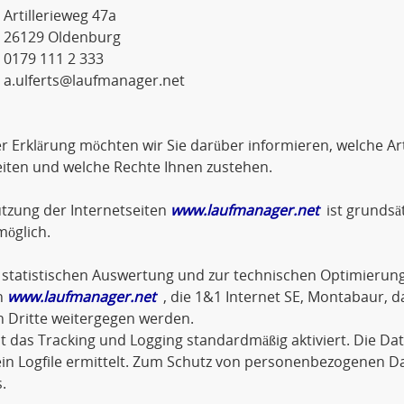
lerieweg 47a
9 Oldenburg
 111 2 333
a.ulferts@laufmanager.net
er Erklärung möchten wir Sie darüber informieren, welche 
iten und welche Rechte Ihnen zustehen.
tzung der Internetseiten
www.laufmanager.net
ist grundsä
öglich.
statistischen Auswertung und zur technischen Optimierung
n
www.laufmanager.net
, die 1&1 Internet SE, Montabaur, d
n Dritte weitergegen werden.
st das Tracking und Logging standardmäßig aktiviert. Die D
in Logfile ermittelt. Zum Schutz von personenbezogenen D
.