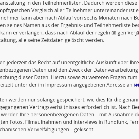
anstaltung in den Teilnehmerlisten. Dadurch werden diese 
pftypischen Vergleich aller Teilnehmer untereinander ist 
lnehmer kann aber nach Ablauf von sechs Monaten nach Bee
en seines Namen aus der Ergebnis- und Teilnehmerliste be
ann er verlangen, dass nach Ablauf der regelmäßigen Verjä
altung, alle seine Zeitdaten gelöscht werden.
en jederzeit das Recht auf unentgeltliche Auskunft über Ihr
enbezogenen Daten und den Zweck der Datenverarbeitung so
öschung dieser Daten. Hierzu sowie zu weiteren Fragen z
ederzeit unter der im Impressum angegebenen Adresse an
w
ten werden nur solange gespeichert, wie dies für die genann
gegangenen Vertragsverhältnisses erforderlich ist. Nach Be
 werden Ihre personenbezogenen Daten – mit Ausnahme der
gten Fotos, Filmaufnahmen und Interviews in Rundfunk, Fer
hanischen Vervielfältigungen – gelöscht.