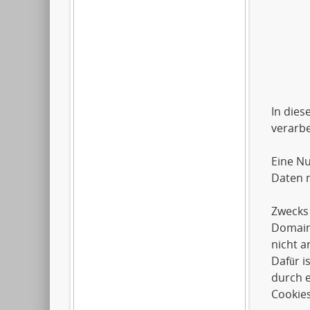
Artil
2612
0179
In dies
verarbe
Eine Nu
Daten m
Zwecks 
Domai
nicht a
Dafür i
durch e
Cookies