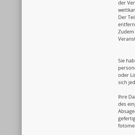
der Ver
wettkam
Der Tei
entfern
Zudem k
Veranst
Sie hab
person
oder L
sich j
Ihre Da
des ein
Absage
geferti
fotomec