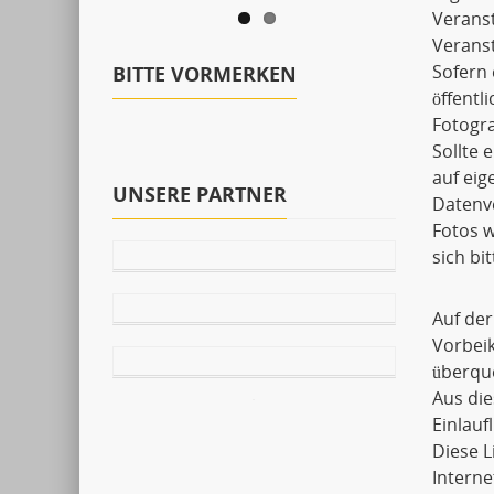
Verans
Veranst
Sofern 
BITTE VORMERKEN
öffentl
Fotogra
Sollte 
auf ei
UNSERE PARTNER
Datenve
Fotos w
sich bi
Auf der
Vorbei
überqu
Aus die
Einlauf
Diese 
Interne