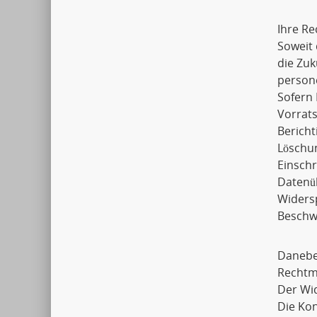
Ihre Re
Soweit 
die Zuk
person
Sofern 
Vorrats
Bericht
Löschu
Einsch
Datenü
Widers
Beschwe
Daneben
Rechtmä
Der Wid
Die Ko