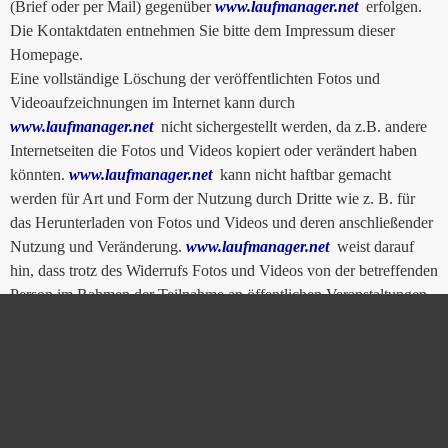
(Brief oder per Mail) gegenüber
www.laufmanager.net
erfolgen.
Die Kontaktdaten entnehmen Sie bitte dem Impressum dieser
Homepage.
Eine vollständige Löschung der veröffentlichten Fotos und
Videoaufzeichnungen im Internet kann durch
www.laufmanager.net
nicht sichergestellt werden, da z.B. andere
Internetseiten die Fotos und Videos kopiert oder verändert haben
könnten.
www.laufmanager.net
kann nicht haftbar gemacht
werden für Art und Form der Nutzung durch Dritte wie z. B. für
das Herunterladen von Fotos und Videos und deren anschließender
Nutzung und Veränderung.
www.laufmanager.net
weist darauf
hin, dass trotz des Widerrufs Fotos und Videos von der betreffenden
Person im Rahmen der Teilnahme an öffentlichen Veranstaltungen
des Vereins gefertigt und im Rahmen der Öffentlichkeitsarbeit
veröffentlicht werden dürfen.
www.laufmanager.net
ist bemüht, die personenbezogenen Daten
durch Ergreifung von technischen und organisatorischen