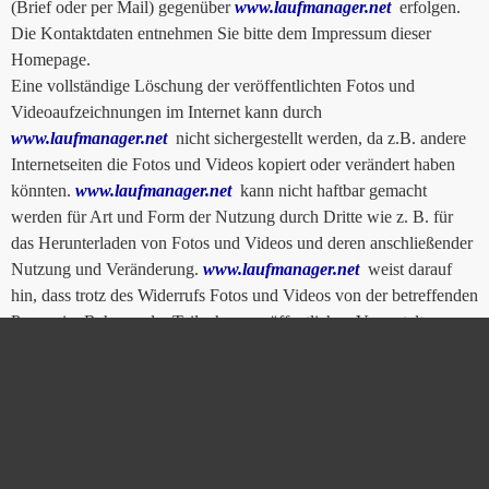
(Brief oder per Mail) gegenüber
www.laufmanager.net
erfolgen.
Die Kontaktdaten entnehmen Sie bitte dem Impressum dieser
Homepage.
Eine vollständige Löschung der veröffentlichten Fotos und
Videoaufzeichnungen im Internet kann durch
www.laufmanager.net
nicht sichergestellt werden, da z.B. andere
Internetseiten die Fotos und Videos kopiert oder verändert haben
könnten.
www.laufmanager.net
kann nicht haftbar gemacht
werden für Art und Form der Nutzung durch Dritte wie z. B. für
das Herunterladen von Fotos und Videos und deren anschließender
Nutzung und Veränderung.
www.laufmanager.net
weist darauf
hin, dass trotz des Widerrufs Fotos und Videos von der betreffenden
Person im Rahmen der Teilnahme an öffentlichen Veranstaltungen
des Vereins gefertigt und im Rahmen der Öffentlichkeitsarbeit
veröffentlicht werden dürfen.
www.laufmanager.net
ist bemüht, die personenbezogenen Daten
durch Ergreifung von technischen und organisatorischen