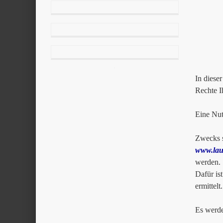
Artil
2612
0179
In diese
Rechte I
Eine Nut
Zwecks s
www.lau
werden.
Dafür is
ermittel
Es werde