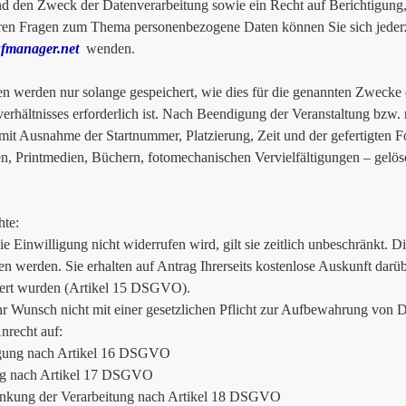
d den Zweck der Datenverarbeitung sowie ein Recht auf Berichtigung
ren Fragen zum Thema personenbezogene Daten können Sie sich jederz
fmanager.net
wenden.
en werden nur solange gespeichert, wie dies für die genannten Zwecke 
verhältnisses erforderlich ist. Nach Beendigung der Veranstaltung bzw
mit Ausnahme der Startnummer, Platzierung, Zeit und der gefertigten 
n, Printmedien, Büchern, fotomechanischen Vervielfältigungen – gelös
hte:
ie Einwilligung nicht widerrufen wird, gilt sie zeitlich unbeschränkt. 
en werden. Sie erhalten auf Antrag Ihrerseits kostenlose Auskunft dar
ert wurden (Artikel 15 DSGVO).
hr Wunsch nicht mit einer gesetzlichen Pflicht zur Aufbewahrung von Da
Anrecht auf:
igung nach Artikel 16 DSGVO
g nach Artikel 17 DSGVO
änkung der Verarbeitung nach Artikel 18 DSGVO