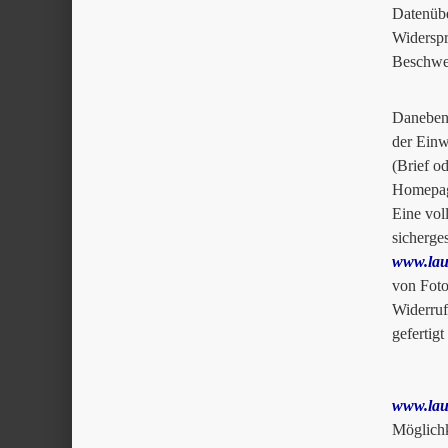
Datenüb
Widersp
Beschwer
Daneben 
der Einw
(Brief o
Homepa
Eine vol
sicherge
www.lau
von Foto
Widerruf
gefertig
www.lau
Möglichk