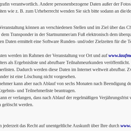
grafin verantwortlich. Andere personenbezogene Daten außer der Fotos 
iten wie z. B. zum Urheberrecht wenden Sie sich bitte sodann an die/d
Veranstaltung können an verschiedenen Stellen und im Ziel über das 
 dem Transponder in der Startnummer/am Fuß elektronisch dem überq
en Daten ermittelt eine Software Runden- und/oder Zielzeiten für die Tei
sten werden im Rahmen der Veranstaltung vor Ort und auf
www.laufma
lters als Ergebnisliste und abrufbare Teilnahmeurkunden veröffentlicht.
erlisten. Dadurch werden diese Daten im Internet weltweit abrufbar. 
ander ist eine Löschung nicht vorgesehen.
nehmer kann aber nach Ablauf von sechs Monaten nach Beendigung der 
Ergebnis- und Teilnehmerliste beantragen.
nn er verlangen, dass nach Ablauf der regelmäßigen Verjährungsfrist v
n gelöscht werden.
n jederzeit das Recht auf unentgeltliche Auskunft über Ihre durch
www.