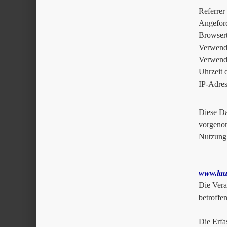
Referrer
Angeford
Browser
Verwende
Verwende
Uhrzeit 
IP-Adres
Diese Da
vorgenom
Nutzung
www.lau
Die Vera
betroffe
Die Erfa