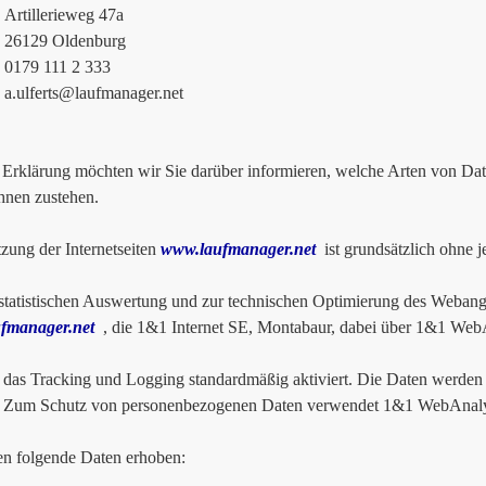
lerieweg 47a
9 Oldenburg
 111 2 333
a.ulferts@laufmanager.net
r Erklärung möchten wir Sie darüber informieren, welche Arten von D
hnen zustehen.
zung der Internetseiten
www.laufmanager.net
ist grundsätzlich ohne 
tatistischen Auswertung und zur technischen Optimierung des Webange
fmanager.net
, die 1&1 Internet SE, Montabaur, dabei über 1&1 WebAn
t das Tracking und Logging standardmäßig aktiviert. Die Daten werden 
t. Zum Schutz von personenbezogenen Daten verwendet 1&1 WebAnalyt
n folgende Daten erhoben: