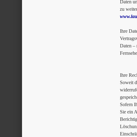
Daten un
zu weite
www.lau
Ihre Dat
Vertrags
Daten – 
Fernsehe
Ihre Rec
Soweit d
widerruf
gespeich
Sofern I
Sie ein 
Bericht
Löschun
Einschr