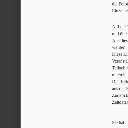
die Foto
Einzelhe
Auf der 
und über
Aus dies
werden
Diese Li
Veransta
Teilnehm
unterein
Der Teil
aus der 
Zudem ka
Zeitdate
Sie habe