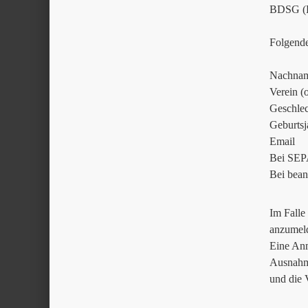
BDSG (Er
Folgend
Nachnam
Verein (
Geschlec
Geburtsj
Email
Bei SEPA
Bei bean
Im Falle
anzumel
Eine Anm
Ausnahme
und die V