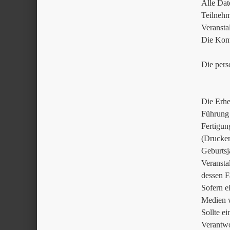
Alle Dat
Teilnehm
Veransta
Die Kont
Die pers
Die Erhe
Führung 
Fertigun
(Drucker
Geburtsj
Veransta
dessen F
Sofern e
Medien w
Sollte ei
Verantwo