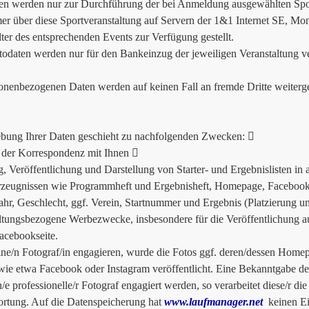
en werden nur zur Durchführung der bei Anmeldung ausgewählten Spor
er über diese Sportveranstaltung auf Servern der 1&1 Internet SE, Mo
lter des entsprechenden Events zur Verfügung gestellt.
odaten werden nur für den Bankeinzug der jeweiligen Veranstaltung v
onenbezogenen Daten werden auf keinen Fall an fremde Dritte weiterg
bung Ihrer Daten geschieht zu nachfolgenden Zwecken: 
der Korrespondenz mit Ihnen 
g, Veröffentlichung und Darstellung von Starter- und Ergebnislisten in
zeugnissen wie Programmheft und Ergebnisheft, Homepage, Facebook e
ahr, Geschlecht, ggf. Verein, Startnummer und Ergebnis (Platzierung un
ltungsbezogene Werbezwecke, insbesondere für die Veröffentlichung a
acebookseite.
ine/n Fotograf/in engagieren, wurde die Fotos ggf. deren/dessen Homep
ie etwa Facebook oder Instagram veröffentlicht. Eine Bekanntgabe des/
n/e professionelle/r Fotograf engagiert werden, so verarbeitet diese/r di
rtung. Auf die Datenspeicherung hat
www.laufmanager.net
keinen Ein