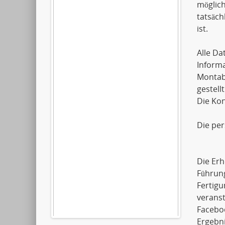
möglich
tatsäch
ist.
Alle D
Informa
Montaba
gestellt
Die Kon
Die pe
Die Erh
Führun
Fertigu
verans
Faceboo
Ergebni