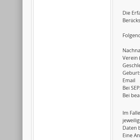
Die Erf
Berück
Folgen
Nachn
Verein 
Geschl
Geburt
Email
Bei SEP
Bei be
Im Fall
jeweil
Daten b
Eine An