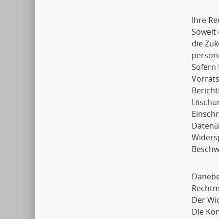
Ihre Re
Soweit 
die Zuk
person
Sofern 
Vorrats
Bericht
Löschu
Einsch
Datenü
Widers
Beschwe
Daneben
Rechtmä
Der Wid
Die Ko