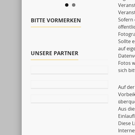
Verans
Veranst
Sofern 
BITTE VORMERKEN
öffentl
Fotogra
Sollte 
auf ei
UNSERE PARTNER
Datenve
Fotos w
sich bi
Auf der
Vorbei
überqu
Aus die
Einlauf
Diese 
Interne