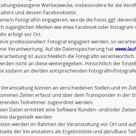
taltungsbezogene Werbezwecke, insbesondere für die Veröf
alters und dessen Facebookseite.
eine/n Fotograf/in engagieren, wurde die Fotos ggf. dere
ich zugänglichen Medien wie etwa Facebook oder Instagram v
fin erfolgt vor Ort.
ein/e professionelle/r Fotograf engagiert werden, so verarbei
gene Verantwortung. Auf die Datenspeicherung hat
www.lauf
rarbeitung ist ausschließlich die Fotografin verantwortli
erden nicht an diese weitergegeben. Hinsichtlich der Einze
tte sodann an die/den entsprechenden Fotografin/Fotografe
 Veranstaltung können an verschiedenen Stellen und im Zi
kommen Zeiten erfasst und über dem Transponder in der 
erenden Teilnehmer zugeordnet werden.
sen Daten ermittelt eine Software Runden- und/oder Zielzeit
liste dargestellt werden
Listen werden im Rahmen der Veranstaltung vor Ort und au
tseite der Veranstalters als Ergebnisliste und abrufbare Te