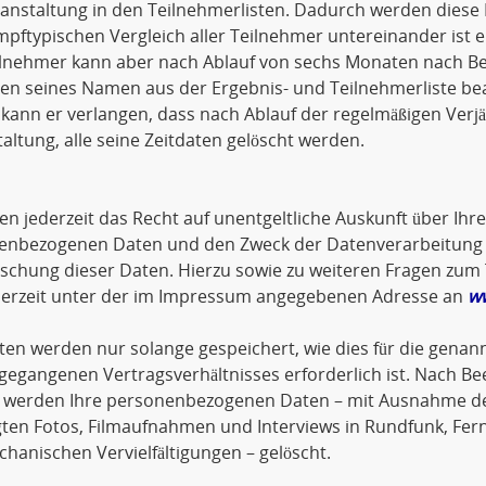
anstaltung in den Teilnehmerlisten. Dadurch werden diese 
pftypischen Vergleich aller Teilnehmer untereinander ist 
lnehmer kann aber nach Ablauf von sechs Monaten nach Bee
en seines Namen aus der Ergebnis- und Teilnehmerliste be
ann er verlangen, dass nach Ablauf der regelmäßigen Verjä
altung, alle seine Zeitdaten gelöscht werden.
en jederzeit das Recht auf unentgeltliche Auskunft über Ihr
enbezogenen Daten und den Zweck der Datenverarbeitung so
öschung dieser Daten. Hierzu sowie zu weiteren Fragen z
ederzeit unter der im Impressum angegebenen Adresse an
w
ten werden nur solange gespeichert, wie dies für die genann
gegangenen Vertragsverhältnisses erforderlich ist. Nach Be
 werden Ihre personenbezogenen Daten – mit Ausnahme der
gten Fotos, Filmaufnahmen und Interviews in Rundfunk, Fer
hanischen Vervielfältigungen – gelöscht.