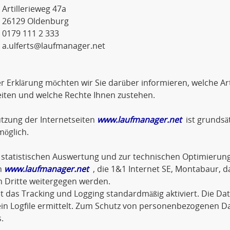
lerieweg 47a
9 Oldenburg
 111 2 333
a.ulferts@laufmanager.net
er Erklärung möchten wir Sie darüber informieren, welche 
iten und welche Rechte Ihnen zustehen.
tzung der Internetseiten
www.laufmanager.net
ist grundsä
öglich.
statistischen Auswertung und zur technischen Optimierung
n
www.laufmanager.net
, die 1&1 Internet SE, Montabaur, d
n Dritte weitergegen werden.
st das Tracking und Logging standardmäßig aktiviert. Die D
in Logfile ermittelt. Zum Schutz von personenbezogenen D
.