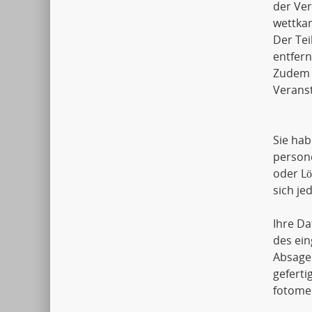
der Ver
wettkam
Der Tei
entfern
Zudem k
Veranst
Sie hab
person
oder L
sich j
Ihre Da
des ein
Absage
geferti
fotomec