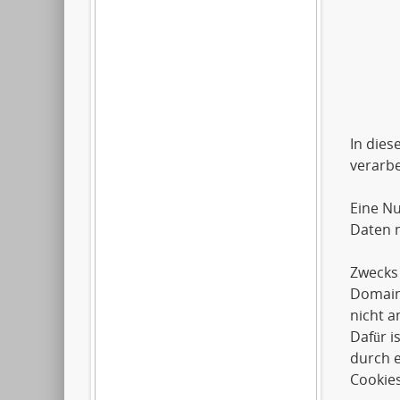
Artil
2612
0179
In dies
verarbe
Eine Nu
Daten m
Zwecks 
Domai
nicht a
Dafür i
durch e
Cookies