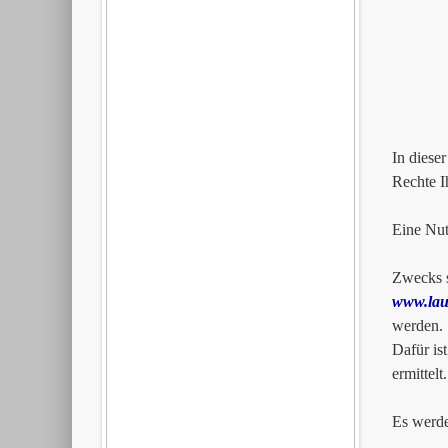
Artil
2612
0179
In diese
Rechte I
Eine Nut
Zwecks s
www.lau
werden.
Dafür is
ermittel
Es werde