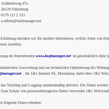
lerieweg 47a
9 Oldenburg
 111 2 333
a.ulferts@laufmanager.net
r Erklärung möchten wir Sie darüber informieren, welche Arten von D
hnen zustehen.
zung der Internetseiten
www.laufmanager.net
ist grundsätzlich ohne 
tatistischen Auswertung und zur technischen Optimierung des Webange
fmanager.net
, die 1&1 Internet SE, Montabaur, dabei über 1&1 WebAn
t das Tracking und Logging standardmäßig aktiviert. Die Daten werden 
t. Zum Schutz von personenbezogenen Daten verwendet 1&1 WebAnalyt
n folgende Daten erhoben: