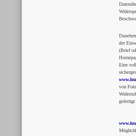
Datenüb
Widersp
Beschwer
Daneben 
der Einw
(Brief o
Homepa
Eine vol
sicherge
www.lau
von Foto
Widerruf
gefertig
www.lau
Möglichk