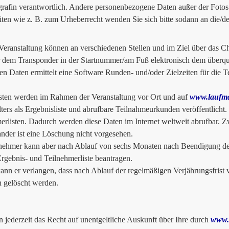
grafin verantwortlich. Andere personenbezogene Daten außer der Fotos 
iten wie z. B. zum Urheberrecht wenden Sie sich bitte sodann an die/d
Veranstaltung können an verschiedenen Stellen und im Ziel über das 
 dem Transponder in der Startnummer/am Fuß elektronisch dem überq
en Daten ermittelt eine Software Runden- und/oder Zielzeiten für die Tei
sten werden im Rahmen der Veranstaltung vor Ort und auf
www.laufma
lters als Ergebnisliste und abrufbare Teilnahmeurkunden veröffentlicht.
erlisten. Dadurch werden diese Daten im Internet weltweit abrufbar. 
ander ist eine Löschung nicht vorgesehen.
nehmer kann aber nach Ablauf von sechs Monaten nach Beendigung der 
Ergebnis- und Teilnehmerliste beantragen.
nn er verlangen, dass nach Ablauf der regelmäßigen Verjährungsfrist v
n gelöscht werden.
n jederzeit das Recht auf unentgeltliche Auskunft über Ihre durch
www.