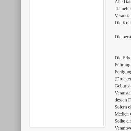
Alle Dat
Teilnehm
Veransta
Die Kont
Die pers
Die Erhe
Führung 
Fertigun
(Drucker
Geburtsj
Veransta
dessen F
Sofern e
Medien w
Sollte ei
Verantwo