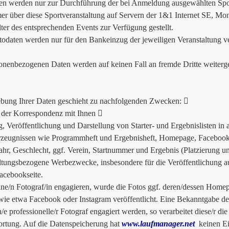
en werden nur zur Durchführung der bei Anmeldung ausgewählten Spor
er über diese Sportveranstaltung auf Servern der 1&1 Internet SE, Mo
lter des entsprechenden Events zur Verfügung gestellt.
odaten werden nur für den Bankeinzug der jeweiligen Veranstaltung v
onenbezogenen Daten werden auf keinen Fall an fremde Dritte weiterg
bung Ihrer Daten geschieht zu nachfolgenden Zwecken: 
der Korrespondenz mit Ihnen 
g, Veröffentlichung und Darstellung von Starter- und Ergebnislisten in
zeugnissen wie Programmheft und Ergebnisheft, Homepage, Facebook e
ahr, Geschlecht, ggf. Verein, Startnummer und Ergebnis (Platzierung un
ltungsbezogene Werbezwecke, insbesondere für die Veröffentlichung a
acebookseite.
ine/n Fotograf/in engagieren, wurde die Fotos ggf. deren/dessen Homep
ie etwa Facebook oder Instagram veröffentlicht. Eine Bekanntgabe des/
n/e professionelle/r Fotograf engagiert werden, so verarbeitet diese/r di
rtung. Auf die Datenspeicherung hat
www.laufmanager.net
keinen Ein