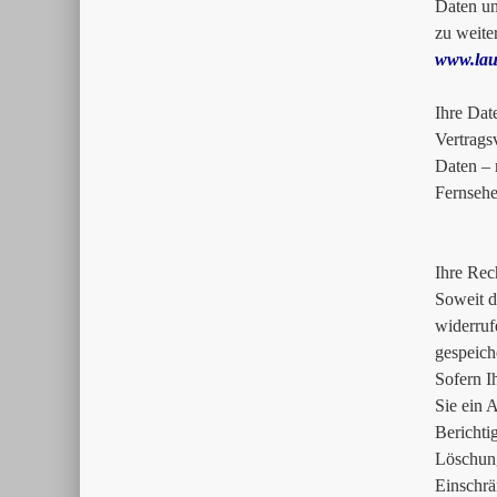
Daten un
zu weite
www.lau
Ihre Dat
Vertrags
Daten – 
Fernsehe
Ihre Rec
Soweit d
widerruf
gespeich
Sofern I
Sie ein 
Bericht
Löschun
Einschr