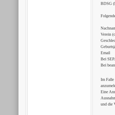
BDSG (Er
Folgend
Nachnam
Verein (
Geschlec
Geburtsj
Email
Bei SEPA
Bei bean
Im Falle
anzumel
Eine Anm
Ausnahme
und die V