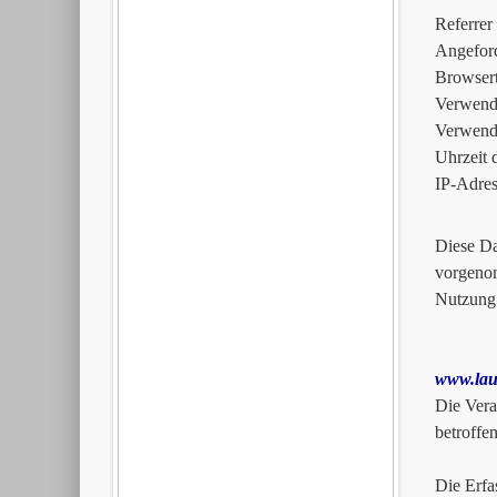
Referrer
Angeford
Browser
Verwende
Verwende
Uhrzeit 
IP-Adres
Diese Da
vorgenom
Nutzung
www.lau
Die Vera
betroffe
Die Erfa