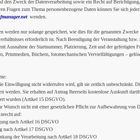
d den Zweck der Datenverarbeitung sowie ein Recht auf Berichtigung
ren Fragen zum Thema personenbezogene Daten können Sie sich jederz
fmanager.net
wenden.
en werden nur solange gespeichert, wie dies für die genannten Zwecke 
verhältnisses erforderlich ist. Nach Beendigung der Veranstaltung bzw
mit Ausnahme der Startnummer, Platzierung, Zeit und der gefertigten 
n, Printmedien, Büchern, fotomechanischen Vervielfältigungen – gelös
hte:
ie Einwilligung nicht widerrufen wird, gilt sie zeitlich unbeschränkt. 
en werden. Sie erhalten auf Antrag Ihrerseits kostenlose Auskunft dar
ert wurden (Artikel 15 DSGVO).
hr Wunsch nicht mit einer gesetzlichen Pflicht zur Aufbewahrung von Da
Anrecht auf:
igung nach Artikel 16 DSGVO
g nach Artikel 17 DSGVO
änkung der Verarbeitung nach Artikel 18 DSGVO