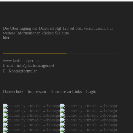
Die Übertragung der Daten erfolgt 128 bit SSL verschlüsselt. Für
weitere Informationen klicken Sie bitte
hier
www.laufmanager.net
E-mail:
info@laufmanager.net
Kontaktformular
Datenschutz
Impressum
Hinweise zu Links
Login