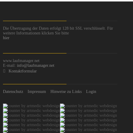
Die Übertragung der Daten erfolgt 128 bit SSL verschlüsselt. Für
weitere Informationen klicken Sie bitte
hier
www.laufmanager.net
E-mail:
info@laufmanager.net
Kontaktformular
Datenschutz
Impressum
Hinweise zu Links
Login