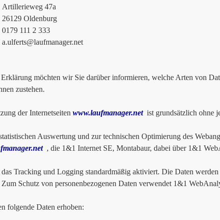
lerieweg 47a
9 Oldenburg
 111 2 333
a.ulferts@laufmanager.net
r Erklärung möchten wir Sie darüber informieren, welche Arten von D
hnen zustehen.
zung der Internetseiten
www.laufmanager.net
ist grundsätzlich ohne 
tatistischen Auswertung und zur technischen Optimierung des Webange
fmanager.net
, die 1&1 Internet SE, Montabaur, dabei über 1&1 WebAn
t das Tracking und Logging standardmäßig aktiviert. Die Daten werden 
t. Zum Schutz von personenbezogenen Daten verwendet 1&1 WebAnalyt
n folgende Daten erhoben: