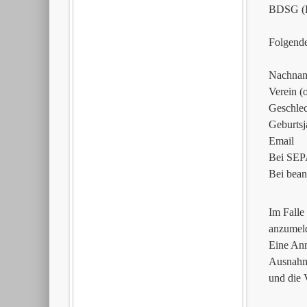
BDSG (Er
Folgend
Nachnam
Verein (
Geschlec
Geburtsj
Email
Bei SEPA
Bei bean
Im Falle
anzumel
Eine Anm
Ausnahme
und die V