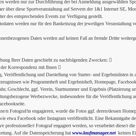
en werden nur zur Durchführung der bei Anmeldung ausgewählten Spor
er über diese Sportveranstaltung auf Servern der 1&1 Internet SE, Mo
lter des entsprechenden Events zur Verfügung gestellt.
odaten werden nur für den Bankeinzug der jeweiligen Veranstaltung v
onenbezogenen Daten werden auf keinen Fall an fremde Dritte weiterg
bung Ihrer Daten geschieht zu nachfolgenden Zwecken: 
der Korrespondenz mit Ihnen 
g, Veröffentlichung und Darstellung von Starter- und Ergebnislisten in
zeugnissen wie Programmheft und Ergebnisheft, Homepage, Facebook e
ahr, Geschlecht, ggf. Verein, Startnummer und Ergebnis (Platzierung un
ltungsbezogene Werbezwecke, insbesondere für die Veröffentlichung a
acebookseite.
ine/n Fotograf/in engagieren, wurde die Fotos ggf. deren/dessen Homep
ie etwa Facebook oder Instagram veröffentlicht. Eine Bekanntgabe des/
n/e professionelle/r Fotograf engagiert werden, so verarbeitet diese/r di
rtung. Auf die Datenspeicherung hat
www.laufmanager.net
keinen Ein