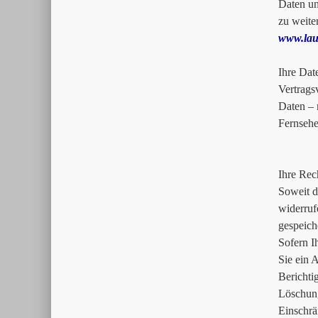
Daten un
zu weite
www.lau
Ihre Dat
Vertrags
Daten – 
Fernsehe
Ihre Rec
Soweit d
widerruf
gespeich
Sofern I
Sie ein 
Bericht
Löschun
Einschr