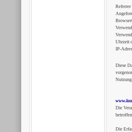
Referrer
Angeford
Browser
Verwende
Verwende
Uhrzeit 
IP-Adres
Diese Da
vorgenom
Nutzung
www.lau
Die Vera
betroffe
Die Erfa