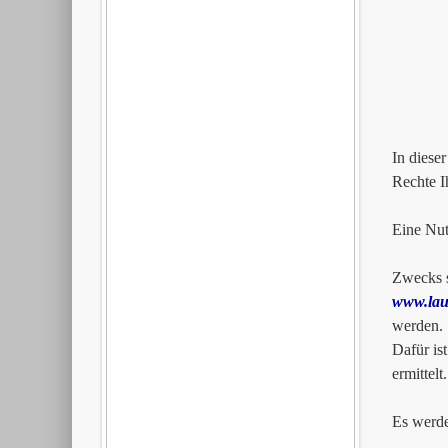
Artil
2612
0179
In diese
Rechte I
Eine Nut
Zwecks s
www.lau
werden.
Dafür is
ermittel
Es werde