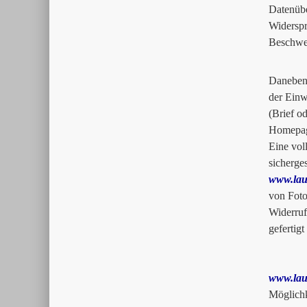
Datenüb
Widersp
Beschwer
Daneben 
der Einw
(Brief o
Homepa
Eine vol
sicherge
www.lau
von Foto
Widerruf
gefertig
www.lau
Möglichk