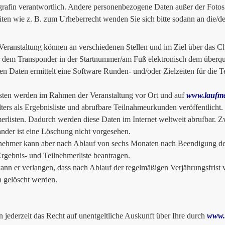
grafin verantwortlich. Andere personenbezogene Daten außer der Fotos 
iten wie z. B. zum Urheberrecht wenden Sie sich bitte sodann an die/d
Veranstaltung können an verschiedenen Stellen und im Ziel über das 
 dem Transponder in der Startnummer/am Fuß elektronisch dem überq
en Daten ermittelt eine Software Runden- und/oder Zielzeiten für die Tei
sten werden im Rahmen der Veranstaltung vor Ort und auf
www.laufma
lters als Ergebnisliste und abrufbare Teilnahmeurkunden veröffentlicht.
erlisten. Dadurch werden diese Daten im Internet weltweit abrufbar. 
ander ist eine Löschung nicht vorgesehen.
nehmer kann aber nach Ablauf von sechs Monaten nach Beendigung der 
Ergebnis- und Teilnehmerliste beantragen.
nn er verlangen, dass nach Ablauf der regelmäßigen Verjährungsfrist v
n gelöscht werden.
n jederzeit das Recht auf unentgeltliche Auskunft über Ihre durch
www.