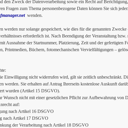
d den Zweck der Datenverarbeitung sowie ein Recht auf Berichtigung
ren Fragen zum Thema personenbezogene Daten können Sie sich jederz
fmanager.net
wenden.
en werden nur solange gespeichert, wie dies für die genannten Zwecke 
verhältnisses erforderlich ist. Nach Beendigung der Veranstaltung bzw
mit Ausnahme der Startnummer, Platzierung, Zeit und der gefertigten 
n, Printmedien, Büchern, fotomechanischen Vervielfältigungen – gelös
hte:
ie Einwilligung nicht widerrufen wird, gilt sie zeitlich unbeschränkt. 
en werden. Sie erhalten auf Antrag Ihrerseits kostenlose Auskunft dar
ert wurden (Artikel 15 DSGVO).
hr Wunsch nicht mit einer gesetzlichen Pflicht zur Aufbewahrung von Da
Anrecht auf:
igung nach Artikel 16 DSGVO
g nach Artikel 17 DSGVO
änkung der Verarbeitung nach Artikel 18 DSGVO