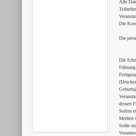
Alle Dat
Teilnehm
Veransta
Die Kont
Die pers
Die Erhe
Führung 
Fertigun
(Drucker
Geburtsj
Veransta
dessen F
Sofern e
Medien w
Sollte ei
Verantwo