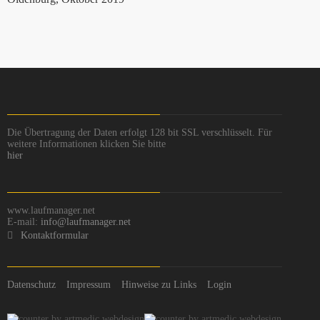
Die Übertragung der Daten erfolgt 128 bit SSL verschlüsselt. Für
weitere Informationen klicken Sie bitte
hier
www.laufmanager.net
E-mail:
info@laufmanager.net
Kontaktformular
Datenschutz
Impressum
Hinweise zu Links
Login