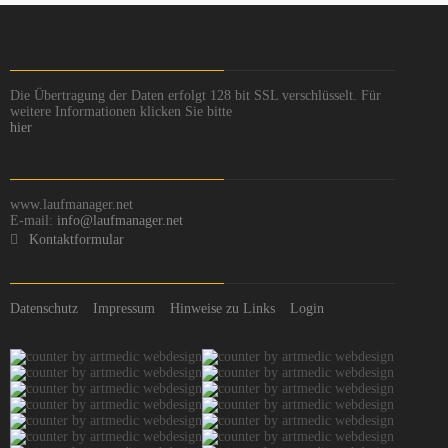
Die Übertragung der Daten erfolgt 128 bit SSL verschlüsselt. Für
weitere Informationen klicken Sie bitte
hier
www.laufmanager.net
E-mail:
info@laufmanager.net
Kontaktformular
Datenschutz
Impressum
Hinweise zu Links
Login