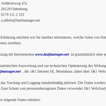
lerieweg 47a
9 Oldenburg
 111 2 333
a.ulferts@laufmanager.net
r Erklärung möchten wir Sie darüber informieren, welche Arten von D
hnen zustehen.
zung der Internetseiten
www.laufmanager.net
ist grundsätzlich ohne 
tatistischen Auswertung und zur technischen Optimierung des Webange
fmanager.net
, die 1&1 Internet SE, Montabaur, dabei über 1&1 WebAn
t das Tracking und Logging standardmäßig aktiviert. Die Daten werden 
t. Zum Schutz von personenbezogenen Daten verwendet 1&1 WebAnalyt
n folgende Daten erhoben: