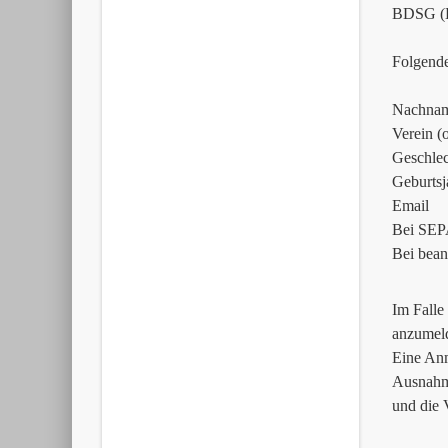
BDSG (Er
Folgend
Nachnam
Verein (
Geschlec
Geburtsj
Email
Bei SEPA
Bei bean
Im Falle
anzumel
Eine Anm
Ausnahme
und die V