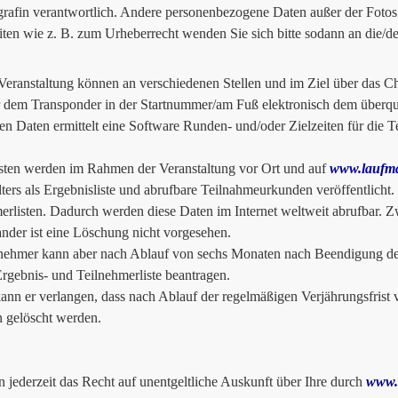
grafin verantwortlich. Andere personenbezogene Daten außer der Fotos 
iten wie z. B. zum Urheberrecht wenden Sie sich bitte sodann an die/d
Veranstaltung können an verschiedenen Stellen und im Ziel über das 
 dem Transponder in der Startnummer/am Fuß elektronisch dem überq
en Daten ermittelt eine Software Runden- und/oder Zielzeiten für die Tei
sten werden im Rahmen der Veranstaltung vor Ort und auf
www.laufma
lters als Ergebnisliste und abrufbare Teilnahmeurkunden veröffentlicht.
erlisten. Dadurch werden diese Daten im Internet weltweit abrufbar. 
ander ist eine Löschung nicht vorgesehen.
nehmer kann aber nach Ablauf von sechs Monaten nach Beendigung der 
Ergebnis- und Teilnehmerliste beantragen.
nn er verlangen, dass nach Ablauf der regelmäßigen Verjährungsfrist v
n gelöscht werden.
n jederzeit das Recht auf unentgeltliche Auskunft über Ihre durch
www.