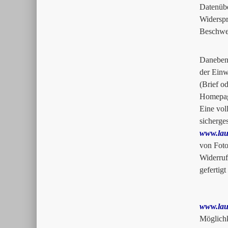
Datenüb
Widersp
Beschwer
Daneben 
der Einw
(Brief o
Homepa
Eine vol
sicherge
www.lau
von Foto
Widerruf
gefertig
www.lau
Möglichk