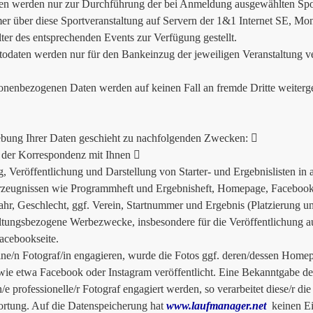
en werden nur zur Durchführung der bei Anmeldung ausgewählten Spor
er über diese Sportveranstaltung auf Servern der 1&1 Internet SE, Mo
lter des entsprechenden Events zur Verfügung gestellt.
odaten werden nur für den Bankeinzug der jeweiligen Veranstaltung v
onenbezogenen Daten werden auf keinen Fall an fremde Dritte weiterg
bung Ihrer Daten geschieht zu nachfolgenden Zwecken: 
der Korrespondenz mit Ihnen 
g, Veröffentlichung und Darstellung von Starter- und Ergebnislisten in
zeugnissen wie Programmheft und Ergebnisheft, Homepage, Facebook e
ahr, Geschlecht, ggf. Verein, Startnummer und Ergebnis (Platzierung un
ltungsbezogene Werbezwecke, insbesondere für die Veröffentlichung a
acebookseite.
ine/n Fotograf/in engagieren, wurde die Fotos ggf. deren/dessen Homep
ie etwa Facebook oder Instagram veröffentlicht. Eine Bekanntgabe des/
n/e professionelle/r Fotograf engagiert werden, so verarbeitet diese/r di
rtung. Auf die Datenspeicherung hat
www.laufmanager.net
keinen Ein