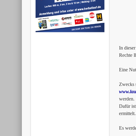
Artil
2612
0179
In diese
Rechte I
Eine Nut
Zwecks s
www.lau
werden.
Dafür is
ermittel
Es werde