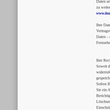
Daten un
zu weite
www.lau
Ihre Dat
Vertrags
Daten – 
Fernsehe
Ihre Rec
Soweit d
widerruf
gespeich
Sofern I
Sie ein 
Bericht
Löschun
Einschr