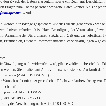
d den Zweck der Datenverarbeitung sowie ein Recht auf Berichtigung
ren Fragen zum Thema personenbezogene Daten können Sie sich jederz
fmanager.net
wenden.
en werden nur solange gespeichert, wie dies für die genannten Zwecke 
verhältnisses erforderlich ist. Nach Beendigung der Veranstaltung bzw
mit Ausnahme der Startnummer, Platzierung, Zeit und der gefertigten 
n, Printmedien, Büchern, fotomechanischen Vervielfältigungen – gelös
hte:
ie Einwilligung nicht widerrufen wird, gilt sie zeitlich unbeschränkt. 
en werden. Sie erhalten auf Antrag Ihrerseits kostenlose Auskunft dar
ert wurden (Artikel 15 DSGVO).
hr Wunsch nicht mit einer gesetzlichen Pflicht zur Aufbewahrung von Da
Anrecht auf:
igung nach Artikel 16 DSGVO
g nach Artikel 17 DSGVO
änkung der Verarbeitung nach Artikel 18 DSGVO