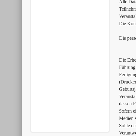
Alle Dat
Teilnehm
Veransta
Die Kont
Die pers
Die Erhe
Führung 
Fertigun
(Drucker
Geburtsj
Veransta
dessen F
Sofern e
Medien w
Sollte ei
Verantwo