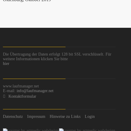
Die Übertragung der Daten erfolgt 128 bit SSL verschlüsselt. Für
weitere Informationen klicken Sie bitte
hier
www.laufmanager.net
E-mail:
info@laufmanager.net
Kontaktformular
Datenschutz
Impressum
Hinweise zu Links
Login