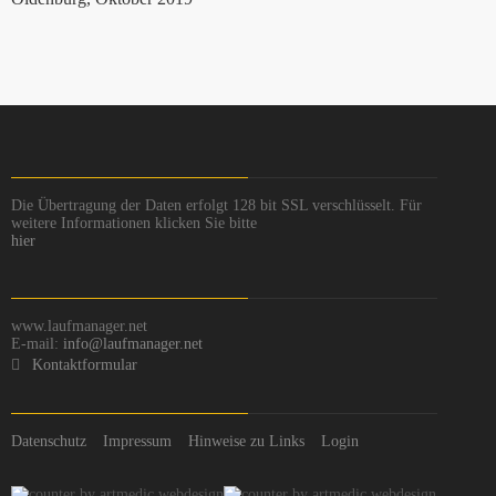
Die Übertragung der Daten erfolgt 128 bit SSL verschlüsselt. Für
weitere Informationen klicken Sie bitte
hier
www.laufmanager.net
E-mail:
info@laufmanager.net
Kontaktformular
Datenschutz
Impressum
Hinweise zu Links
Login