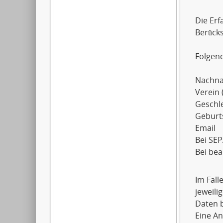
Die Erf
Berück
Folgen
Nachn
Verein 
Geschl
Geburt
Email
Bei SEP
Bei be
Im Fall
jeweil
Daten b
Eine An