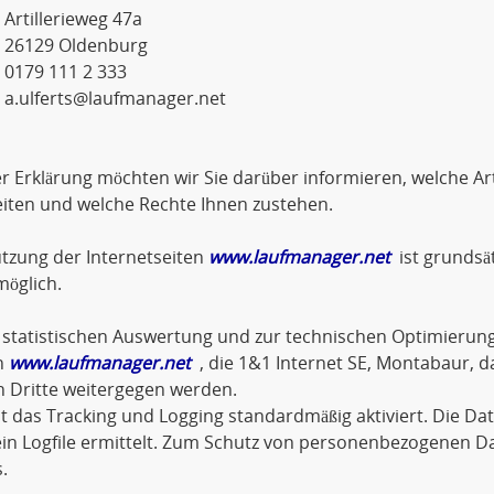
lerieweg 47a
9 Oldenburg
 111 2 333
a.ulferts@laufmanager.net
er Erklärung möchten wir Sie darüber informieren, welche 
iten und welche Rechte Ihnen zustehen.
tzung der Internetseiten
www.laufmanager.net
ist grundsä
öglich.
statistischen Auswertung und zur technischen Optimierung
n
www.laufmanager.net
, die 1&1 Internet SE, Montabaur, d
n Dritte weitergegen werden.
st das Tracking und Logging standardmäßig aktiviert. Die D
in Logfile ermittelt. Zum Schutz von personenbezogenen D
.