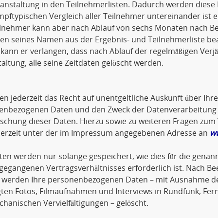
anstaltung in den Teilnehmerlisten. Dadurch werden diese 
pftypischen Vergleich aller Teilnehmer untereinander ist 
lnehmer kann aber nach Ablauf von sechs Monaten nach Bee
en seines Namen aus der Ergebnis- und Teilnehmerliste be
ann er verlangen, dass nach Ablauf der regelmäßigen Verjä
altung, alle seine Zeitdaten gelöscht werden.
en jederzeit das Recht auf unentgeltliche Auskunft über Ihr
enbezogenen Daten und den Zweck der Datenverarbeitung so
öschung dieser Daten. Hierzu sowie zu weiteren Fragen z
ederzeit unter der im Impressum angegebenen Adresse an
w
ten werden nur solange gespeichert, wie dies für die genann
gegangenen Vertragsverhältnisses erforderlich ist. Nach Be
 werden Ihre personenbezogenen Daten – mit Ausnahme der
gten Fotos, Filmaufnahmen und Interviews in Rundfunk, Fer
hanischen Vervielfältigungen – gelöscht.