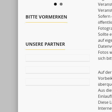
Verans
Veranst
Sofern 
BITTE VORMERKEN
öffentl
Fotogra
Sollte 
auf ei
UNSERE PARTNER
Datenve
Fotos w
sich bi
Auf der
Vorbei
überqu
Aus die
Einlauf
Diese 
Interne