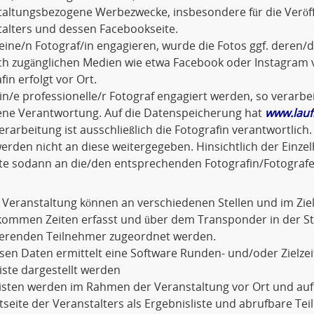
taltungsbezogene Werbezwecke, insbesondere für die Veröf
alters und dessen Facebookseite.
eine/n Fotograf/in engagieren, wurde die Fotos ggf. dere
ich zugänglichen Medien wie etwa Facebook oder Instagram v
fin erfolgt vor Ort.
ein/e professionelle/r Fotograf engagiert werden, so verarbei
gene Verantwortung. Auf die Datenspeicherung hat
www.lauf
rarbeitung ist ausschließlich die Fotografin verantwortli
erden nicht an diese weitergegeben. Hinsichtlich der Einze
tte sodann an die/den entsprechenden Fotografin/Fotografe
 Veranstaltung können an verschiedenen Stellen und im Zi
kommen Zeiten erfasst und über dem Transponder in der 
erenden Teilnehmer zugeordnet werden.
sen Daten ermittelt eine Software Runden- und/oder Zielzeit
liste dargestellt werden
Listen werden im Rahmen der Veranstaltung vor Ort und au
tseite der Veranstalters als Ergebnisliste und abrufbare Te