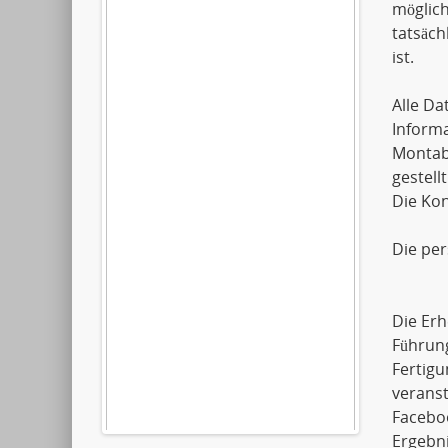
möglich
tatsäch
ist.
Alle D
Informa
Montaba
gestellt
Die Kon
Die pe
Die Erh
Führun
Fertigu
verans
Faceboo
Ergebni