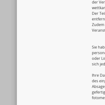
der Ver
wettkam
Der Tei
entfern
Zudem k
Veranst
Sie hab
person
oder L
sich j
Ihre Da
des ein
Absage
geferti
fotomec