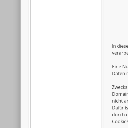
Artil
2612
0179
In dies
verarbe
Eine Nu
Daten m
Zwecks 
Domai
nicht a
Dafür i
durch e
Cookies