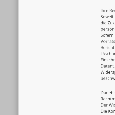
Ihre Re
Soweit 
die Zuk
person
Sofern 
Vorrats
Bericht
Löschu
Einsch
Datenü
Widers
Beschwe
Daneben
Rechtmä
Der Wid
Die Ko