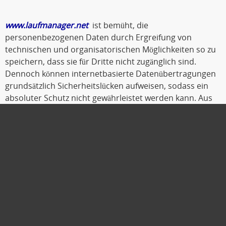
www.laufmanager.net
ist bemüht, die
personenbezogenen Daten durch Ergreifung von
technischen und organisatorischen Möglichkeiten so zu
speichern, dass sie für Dritte nicht zugänglich sind.
Dennoch können internetbasierte Datenübertragungen
grundsätzlich Sicherheitslücken aufweisen, sodass ein
absoluter Schutz nicht gewährleistet werden kann. Aus
diesem Grund steht es jeder betroffenen Person frei,
personenbezogene Daten auch auf alternativen Wegen,
beispielsweise telefonisch, an
www.laufmanager.net
zu
übermitteln.
Oldenburg, Oktober 2019