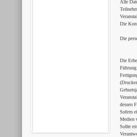
Alle Dat
Teilnehm
Veransta
Die Kont
Die pers
Die Erhe
Führung 
Fertigun
(Drucker
Geburtsj
Veransta
dessen F
Sofern e
Medien w
Sollte ei
Verantwo