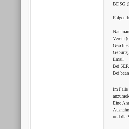
BDSG (Er
Folgend
Nachnam
Verein (
Geschlec
Geburtsj
Email
Bei SEPA
Bei bean
Im Falle
anzumel
Eine Anm
Ausnahme
und die V