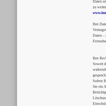
Daten un
zu weite
www.lau
Ihre Dat
Vertrags
Daten – 
Fernsehe
Ihre Rec
Soweit d
widerruf
gespeich
Sofern I
Sie ein 
Bericht
Löschun
Einschr