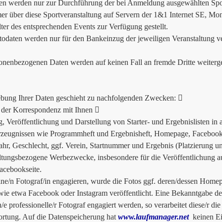
en werden nur zur Durchführung der bei Anmeldung ausgewählten Spor
er über diese Sportveranstaltung auf Servern der 1&1 Internet SE, Mo
lter des entsprechenden Events zur Verfügung gestellt.
odaten werden nur für den Bankeinzug der jeweiligen Veranstaltung v
onenbezogenen Daten werden auf keinen Fall an fremde Dritte weiterg
bung Ihrer Daten geschieht zu nachfolgenden Zwecken: 
der Korrespondenz mit Ihnen 
g, Veröffentlichung und Darstellung von Starter- und Ergebnislisten in
zeugnissen wie Programmheft und Ergebnisheft, Homepage, Facebook e
ahr, Geschlecht, ggf. Verein, Startnummer und Ergebnis (Platzierung un
ltungsbezogene Werbezwecke, insbesondere für die Veröffentlichung a
acebookseite.
ine/n Fotograf/in engagieren, wurde die Fotos ggf. deren/dessen Homep
ie etwa Facebook oder Instagram veröffentlicht. Eine Bekanntgabe des/
n/e professionelle/r Fotograf engagiert werden, so verarbeitet diese/r di
rtung. Auf die Datenspeicherung hat
www.laufmanager.net
keinen Ein