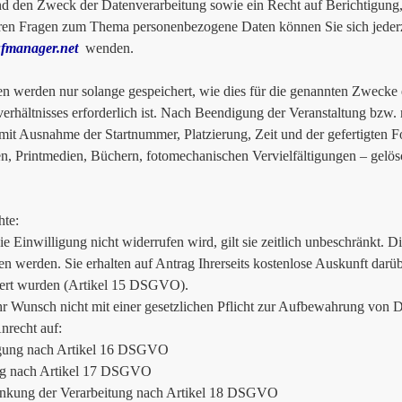
d den Zweck der Datenverarbeitung sowie ein Recht auf Berichtigung
ren Fragen zum Thema personenbezogene Daten können Sie sich jederz
fmanager.net
wenden.
en werden nur solange gespeichert, wie dies für die genannten Zwecke 
verhältnisses erforderlich ist. Nach Beendigung der Veranstaltung bzw
mit Ausnahme der Startnummer, Platzierung, Zeit und der gefertigten 
n, Printmedien, Büchern, fotomechanischen Vervielfältigungen – gelös
hte:
ie Einwilligung nicht widerrufen wird, gilt sie zeitlich unbeschränkt. 
en werden. Sie erhalten auf Antrag Ihrerseits kostenlose Auskunft dar
ert wurden (Artikel 15 DSGVO).
hr Wunsch nicht mit einer gesetzlichen Pflicht zur Aufbewahrung von Da
Anrecht auf:
igung nach Artikel 16 DSGVO
g nach Artikel 17 DSGVO
änkung der Verarbeitung nach Artikel 18 DSGVO