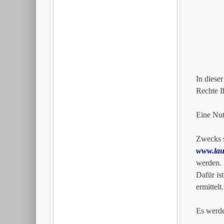
Artil
2612
0179
In diese
Rechte I
Eine Nut
Zwecks s
www.lau
werden.
Dafür is
ermittel
Es werde