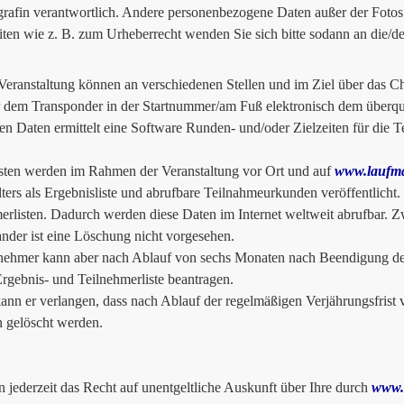
grafin verantwortlich. Andere personenbezogene Daten außer der Fotos 
iten wie z. B. zum Urheberrecht wenden Sie sich bitte sodann an die/d
Veranstaltung können an verschiedenen Stellen und im Ziel über das 
 dem Transponder in der Startnummer/am Fuß elektronisch dem überq
en Daten ermittelt eine Software Runden- und/oder Zielzeiten für die Tei
sten werden im Rahmen der Veranstaltung vor Ort und auf
www.laufma
lters als Ergebnisliste und abrufbare Teilnahmeurkunden veröffentlicht.
erlisten. Dadurch werden diese Daten im Internet weltweit abrufbar. 
ander ist eine Löschung nicht vorgesehen.
nehmer kann aber nach Ablauf von sechs Monaten nach Beendigung der 
Ergebnis- und Teilnehmerliste beantragen.
nn er verlangen, dass nach Ablauf der regelmäßigen Verjährungsfrist v
n gelöscht werden.
n jederzeit das Recht auf unentgeltliche Auskunft über Ihre durch
www.