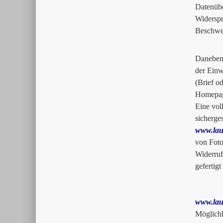
Datenüb
Widersp
Beschwer
Daneben 
der Einw
(Brief o
Homepa
Eine vol
sicherge
www.lau
von Foto
Widerruf
gefertig
www.lau
Möglichk