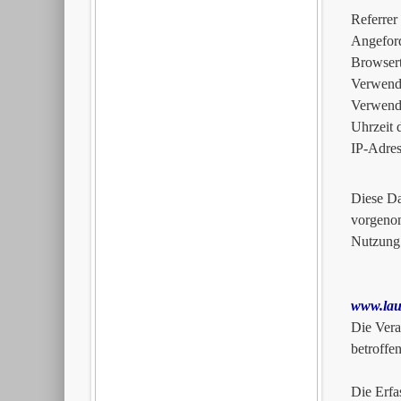
Referrer
Angeford
Browser
Verwende
Verwende
Uhrzeit 
IP-Adres
Diese Da
vorgenom
Nutzung
www.lau
Die Vera
betroffe
Die Erfa