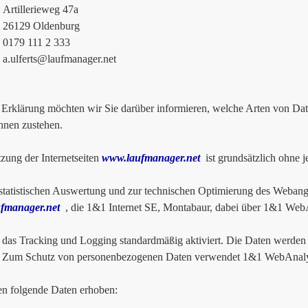
lerieweg 47a
9 Oldenburg
 111 2 333
a.ulferts@laufmanager.net
r Erklärung möchten wir Sie darüber informieren, welche Arten von D
hnen zustehen.
zung der Internetseiten
www.laufmanager.net
ist grundsätzlich ohne 
tatistischen Auswertung und zur technischen Optimierung des Webange
fmanager.net
, die 1&1 Internet SE, Montabaur, dabei über 1&1 WebAn
t das Tracking und Logging standardmäßig aktiviert. Die Daten werden 
t. Zum Schutz von personenbezogenen Daten verwendet 1&1 WebAnalyt
n folgende Daten erhoben: