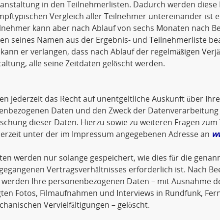
anstaltung in den Teilnehmerlisten. Dadurch werden diese 
pftypischen Vergleich aller Teilnehmer untereinander ist 
lnehmer kann aber nach Ablauf von sechs Monaten nach Bee
en seines Namen aus der Ergebnis- und Teilnehmerliste be
ann er verlangen, dass nach Ablauf der regelmäßigen Verjä
altung, alle seine Zeitdaten gelöscht werden.
en jederzeit das Recht auf unentgeltliche Auskunft über Ihr
enbezogenen Daten und den Zweck der Datenverarbeitung so
öschung dieser Daten. Hierzu sowie zu weiteren Fragen z
ederzeit unter der im Impressum angegebenen Adresse an
w
ten werden nur solange gespeichert, wie dies für die genann
gegangenen Vertragsverhältnisses erforderlich ist. Nach Be
 werden Ihre personenbezogenen Daten – mit Ausnahme der
gten Fotos, Filmaufnahmen und Interviews in Rundfunk, Fer
hanischen Vervielfältigungen – gelöscht.