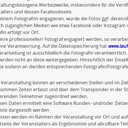
taltungsbezogene Werbezwecke, insbesondere für die Veröf
alters und dessen Facebookseite.
eine/n Fotograf/in engagieren, wurde die Fotos ggf. dere
ich zugänglichen Medien wie etwa Facebook oder Instagram v
fin erfolgt vor Ort.
ein/e professionelle/r Fotograf engagiert werden, so verarbei
gene Verantwortung. Auf die Datenspeicherung hat
www.lauf
rarbeitung ist ausschließlich die Fotografin verantwortli
erden nicht an diese weitergegeben. Hinsichtlich der Einze
tte sodann an die/den entsprechenden Fotografin/Fotografe
 Veranstaltung können an verschiedenen Stellen und im Zi
kommen Zeiten erfasst und über dem Transponder in der 
erenden Teilnehmer zugeordnet werden.
sen Daten ermittelt eine Software Runden- und/oder Zielzeit
liste dargestellt werden
Listen werden im Rahmen der Veranstaltung vor Ort und au
tseite der Veranstalters als Ergebnisliste und abrufbare Te