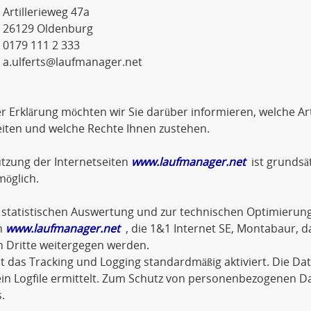
lerieweg 47a
9 Oldenburg
 111 2 333
a.ulferts@laufmanager.net
er Erklärung möchten wir Sie darüber informieren, welche 
iten und welche Rechte Ihnen zustehen.
tzung der Internetseiten
www.laufmanager.net
ist grundsä
öglich.
statistischen Auswertung und zur technischen Optimierung
n
www.laufmanager.net
, die 1&1 Internet SE, Montabaur, d
n Dritte weitergegen werden.
st das Tracking und Logging standardmäßig aktiviert. Die D
in Logfile ermittelt. Zum Schutz von personenbezogenen D
.