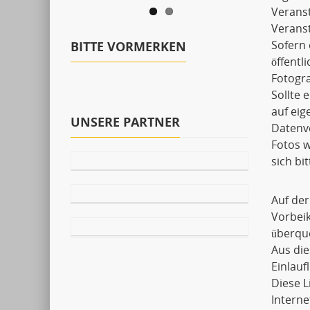
Verans
Veranst
Sofern 
BITTE VORMERKEN
öffentl
Fotogra
Sollte 
auf ei
UNSERE PARTNER
Datenve
Fotos w
sich bi
Auf der
Vorbei
überqu
Aus die
Einlauf
Diese 
Interne