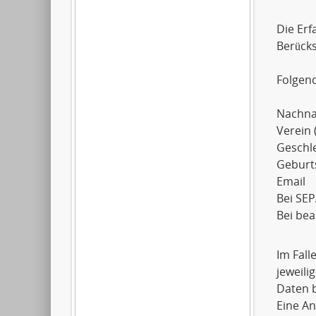
Die Erf
Berück
Folgen
Nachn
Verein 
Geschl
Geburt
Email
Bei SEP
Bei be
Im Fall
jeweil
Daten b
Eine An