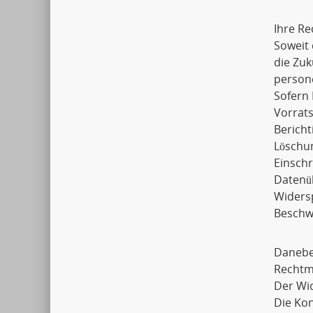
Ihre Re
Soweit 
die Zuk
person
Sofern 
Vorrats
Bericht
Löschu
Einsch
Datenü
Widers
Beschwe
Daneben
Rechtmä
Der Wid
Die Ko