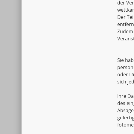
der Ver
wettkam
Der Tei
entfern
Zudem k
Veranst
Sie hab
person
oder L
sich j
Ihre Da
des ein
Absage
geferti
fotomec