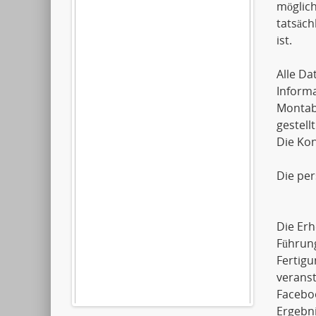
möglich
tatsäch
ist.
Alle D
Informa
Montaba
gestellt
Die Kon
Die pe
Die Erh
Führun
Fertigu
verans
Faceboo
Ergebni