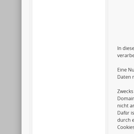
Artil
2612
0179
In dies
verarbe
Eine Nu
Daten m
Zwecks 
Domai
nicht a
Dafür i
durch e
Cookies