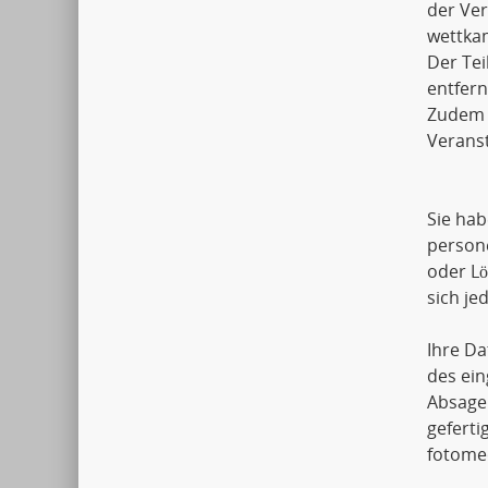
der Ver
wettkam
Der Tei
entfern
Zudem k
Veranst
Sie hab
person
oder L
sich j
Ihre Da
des ein
Absage
geferti
fotomec