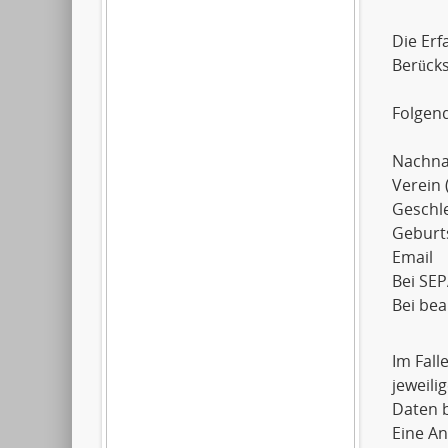
Die Erf
Berück
Folgen
Nachn
Verein 
Geschl
Geburt
Email
Bei SEP
Bei be
Im Fall
jeweil
Daten b
Eine An