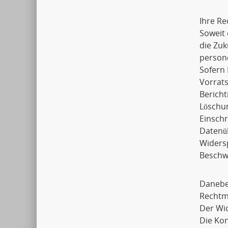
Ihre Re
Soweit 
die Zuk
person
Sofern 
Vorrats
Bericht
Löschu
Einsch
Datenü
Widers
Beschwe
Daneben
Rechtmä
Der Wid
Die Ko