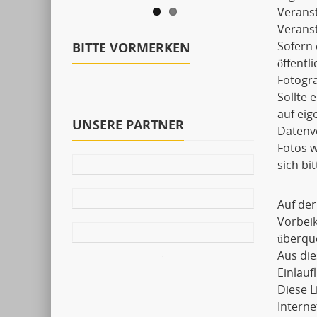
Verans
Veranst
Sofern 
BITTE VORMERKEN
öffentl
Fotogra
Sollte 
auf ei
UNSERE PARTNER
Datenve
Fotos w
sich bi
Auf der
Vorbei
überqu
Aus die
Einlauf
Diese 
Interne