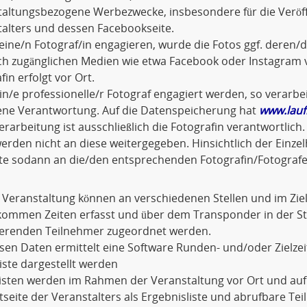
taltungsbezogene Werbezwecke, insbesondere für die Veröf
alters und dessen Facebookseite.
eine/n Fotograf/in engagieren, wurde die Fotos ggf. dere
ich zugänglichen Medien wie etwa Facebook oder Instagram v
fin erfolgt vor Ort.
ein/e professionelle/r Fotograf engagiert werden, so verarbei
gene Verantwortung. Auf die Datenspeicherung hat
www.lauf
rarbeitung ist ausschließlich die Fotografin verantwortli
erden nicht an diese weitergegeben. Hinsichtlich der Einze
tte sodann an die/den entsprechenden Fotografin/Fotografe
 Veranstaltung können an verschiedenen Stellen und im Zi
kommen Zeiten erfasst und über dem Transponder in der 
erenden Teilnehmer zugeordnet werden.
sen Daten ermittelt eine Software Runden- und/oder Zielzeit
liste dargestellt werden
Listen werden im Rahmen der Veranstaltung vor Ort und au
tseite der Veranstalters als Ergebnisliste und abrufbare Te