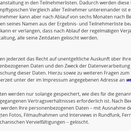
anstaltung in den Teilnehmerlisten. Dadurch werden diese 
pftypischen Vergleich aller Teilnehmer untereinander ist 
lnehmer kann aber nach Ablauf von sechs Monaten nach Bee
en seines Namen aus der Ergebnis- und Teilnehmerliste be
ann er verlangen, dass nach Ablauf der regelmäßigen Verjä
altung, alle seine Zeitdaten gelöscht werden.
en jederzeit das Recht auf unentgeltliche Auskunft über Ihr
enbezogenen Daten und den Zweck der Datenverarbeitung so
öschung dieser Daten. Hierzu sowie zu weiteren Fragen z
ederzeit unter der im Impressum angegebenen Adresse an
w
ten werden nur solange gespeichert, wie dies für die genann
gegangenen Vertragsverhältnisses erforderlich ist. Nach Be
 werden Ihre personenbezogenen Daten – mit Ausnahme der
gten Fotos, Filmaufnahmen und Interviews in Rundfunk, Fer
hanischen Vervielfältigungen – gelöscht.