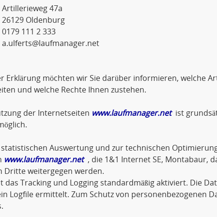
lerieweg 47a
9 Oldenburg
 111 2 333
a.ulferts@laufmanager.net
er Erklärung möchten wir Sie darüber informieren, welche 
iten und welche Rechte Ihnen zustehen.
tzung der Internetseiten
www.laufmanager.net
ist grundsä
öglich.
statistischen Auswertung und zur technischen Optimierung
n
www.laufmanager.net
, die 1&1 Internet SE, Montabaur, d
n Dritte weitergegen werden.
st das Tracking und Logging standardmäßig aktiviert. Die D
in Logfile ermittelt. Zum Schutz von personenbezogenen D
.