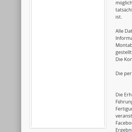
möglich
tatsäch
ist.
Alle D
Informa
Montaba
gestellt
Die Kon
Die pe
Die Erh
Führun
Fertigu
verans
Faceboo
Ergebni