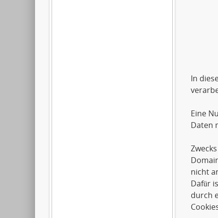
Artil
2612
0179
In dies
verarbe
Eine Nu
Daten m
Zwecks 
Domai
nicht a
Dafür i
durch e
Cookies