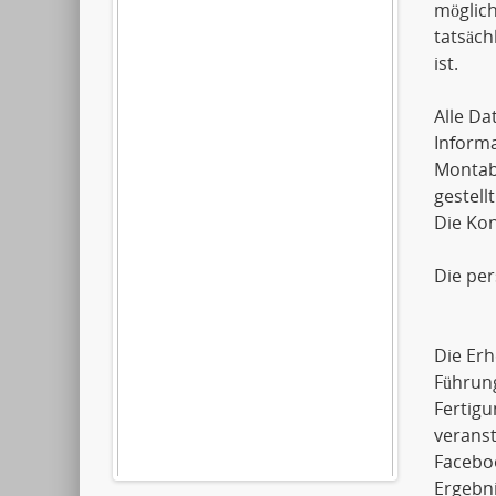
möglich
tatsäch
ist.
Alle D
Informa
Montaba
gestellt
Die Kon
Die pe
Die Erh
Führun
Fertigu
verans
Faceboo
Ergebni