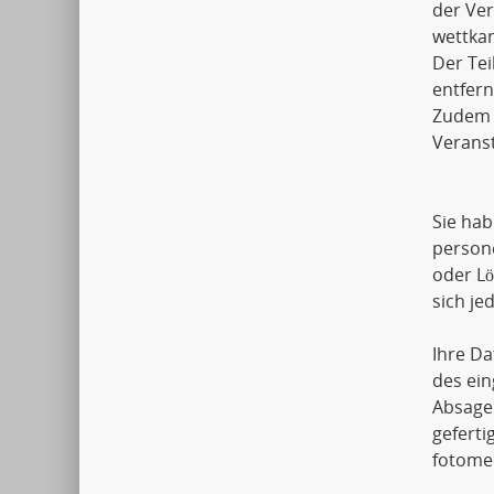
der Ver
wettkam
Der Tei
entfern
Zudem k
Veranst
Sie hab
person
oder L
sich j
Ihre Da
des ein
Absage
geferti
fotomec