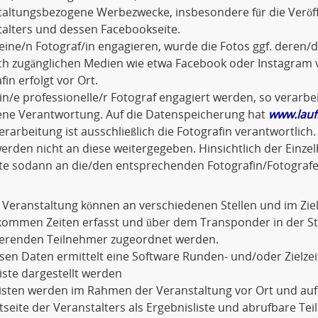
taltungsbezogene Werbezwecke, insbesondere für die Veröf
alters und dessen Facebookseite.
eine/n Fotograf/in engagieren, wurde die Fotos ggf. dere
ich zugänglichen Medien wie etwa Facebook oder Instagram v
fin erfolgt vor Ort.
ein/e professionelle/r Fotograf engagiert werden, so verarbei
gene Verantwortung. Auf die Datenspeicherung hat
www.lauf
rarbeitung ist ausschließlich die Fotografin verantwortli
erden nicht an diese weitergegeben. Hinsichtlich der Einze
tte sodann an die/den entsprechenden Fotografin/Fotografe
 Veranstaltung können an verschiedenen Stellen und im Zi
kommen Zeiten erfasst und über dem Transponder in der 
erenden Teilnehmer zugeordnet werden.
sen Daten ermittelt eine Software Runden- und/oder Zielzeit
liste dargestellt werden
Listen werden im Rahmen der Veranstaltung vor Ort und au
tseite der Veranstalters als Ergebnisliste und abrufbare Te