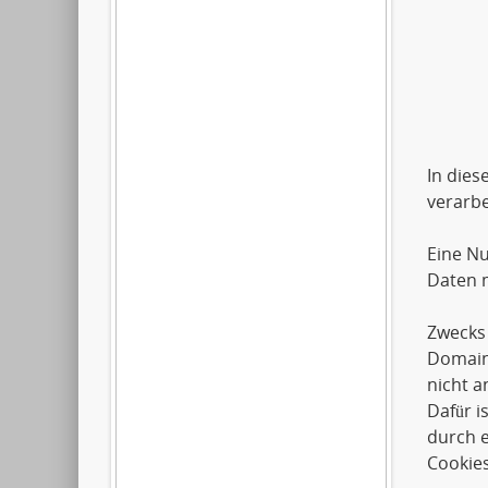
Artil
2612
0179
In dies
verarbe
Eine Nu
Daten m
Zwecks 
Domai
nicht a
Dafür i
durch e
Cookies