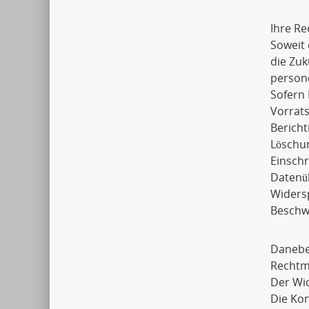
Ihre Re
Soweit 
die Zuk
person
Sofern 
Vorrats
Bericht
Löschu
Einsch
Datenü
Widers
Beschwe
Daneben
Rechtmä
Der Wid
Die Ko