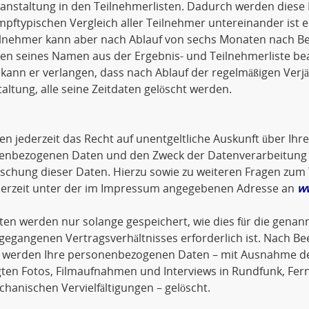
anstaltung in den Teilnehmerlisten. Dadurch werden diese 
pftypischen Vergleich aller Teilnehmer untereinander ist 
lnehmer kann aber nach Ablauf von sechs Monaten nach Bee
en seines Namen aus der Ergebnis- und Teilnehmerliste be
ann er verlangen, dass nach Ablauf der regelmäßigen Verjä
altung, alle seine Zeitdaten gelöscht werden.
en jederzeit das Recht auf unentgeltliche Auskunft über Ihr
enbezogenen Daten und den Zweck der Datenverarbeitung so
öschung dieser Daten. Hierzu sowie zu weiteren Fragen z
ederzeit unter der im Impressum angegebenen Adresse an
w
ten werden nur solange gespeichert, wie dies für die genann
gegangenen Vertragsverhältnisses erforderlich ist. Nach Be
 werden Ihre personenbezogenen Daten – mit Ausnahme der
gten Fotos, Filmaufnahmen und Interviews in Rundfunk, Fer
hanischen Vervielfältigungen – gelöscht.