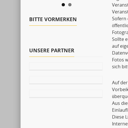
Verans
Veranst
Sofern 
BITTE VORMERKEN
öffentl
Fotogra
Sollte 
auf ei
UNSERE PARTNER
Datenve
Fotos w
sich bi
Auf der
Vorbei
überqu
Aus die
Einlauf
Diese 
Interne