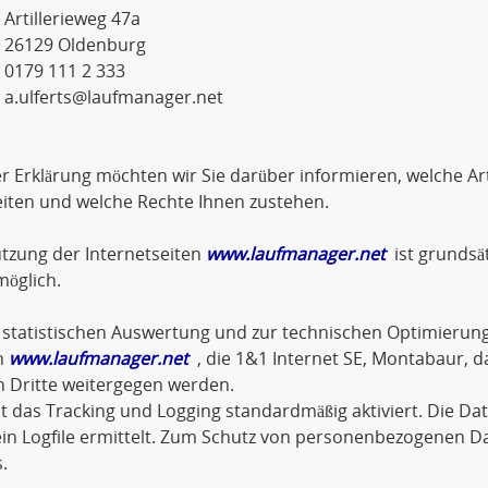
lerieweg 47a
9 Oldenburg
 111 2 333
a.ulferts@laufmanager.net
er Erklärung möchten wir Sie darüber informieren, welche 
iten und welche Rechte Ihnen zustehen.
tzung der Internetseiten
www.laufmanager.net
ist grundsä
öglich.
statistischen Auswertung und zur technischen Optimierung
n
www.laufmanager.net
, die 1&1 Internet SE, Montabaur, d
n Dritte weitergegen werden.
st das Tracking und Logging standardmäßig aktiviert. Die D
in Logfile ermittelt. Zum Schutz von personenbezogenen D
.