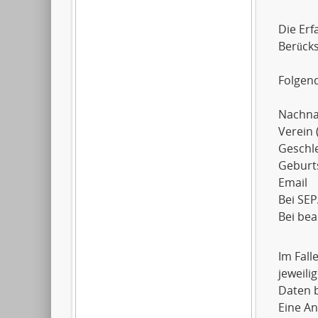
Die Erf
Berück
Folgen
Nachn
Verein 
Geschl
Geburt
Email
Bei SEP
Bei be
Im Fall
jeweil
Daten b
Eine An