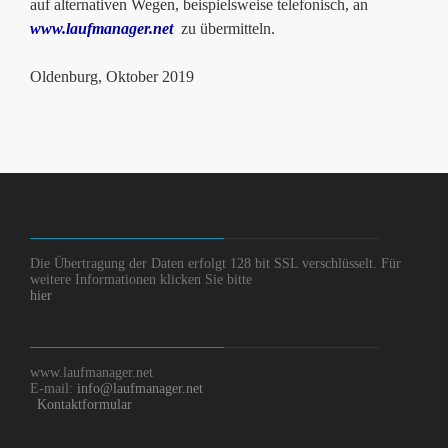
auf alternativen Wegen, beispielsweise telefonisch, an
www.laufmanager.net
zu übermitteln.
Oldenburg, Oktober 2019
Die Übertragung der Daten erfolgt 128 bit SSL verschlüsselt. Für
weitere Informationen klicken Sie bitte
hier
www.laufmanager.net
E-mail:
info@laufmanager.net
Kontaktformular