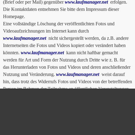
(Brief oder per Mail) gegenüber
www.laufmanager.net
erfolgen.
Die Kontaktdaten entnehmen Sie bitte dem Impressum dieser
Homepage.
Eine vollständige Löschung der veröffentlichten Fotos und
Videoaufzeichnungen im Internet kann durch
www.laufmanager.net
nicht sichergestellt werden, da z.B. andere
Internetseiten die Fotos und Videos kopiert oder verändert haben
könnten.
www.laufmanager.net
kann nicht haftbar gemacht
werden für Art und Form der Nutzung durch Dritte wie z. B. für
das Herunterladen von Fotos und Videos und deren anschließender
Nutzung und Veränderung.
www.laufmanager.net
weist darauf
hin, dass trotz des Widerrufs Fotos und Videos von der betreffenden
Person im Rahmen der Teilnahme an öffentlichen Veranstaltungen
des Vereins gefertigt und im Rahmen der Öffentlichkeitsarbeit
veröffentlicht werden dürfen.
www.laufmanager.net
ist bemüht, die personenbezogenen Daten
durch Ergreifung von technischen und organisatorischen