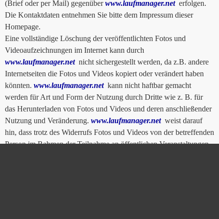
(Brief oder per Mail) gegenüber
www.laufmanager.net
erfolgen.
Die Kontaktdaten entnehmen Sie bitte dem Impressum dieser
Homepage.
Eine vollständige Löschung der veröffentlichten Fotos und
Videoaufzeichnungen im Internet kann durch
www.laufmanager.net
nicht sichergestellt werden, da z.B. andere
Internetseiten die Fotos und Videos kopiert oder verändert haben
könnten.
www.laufmanager.net
kann nicht haftbar gemacht
werden für Art und Form der Nutzung durch Dritte wie z. B. für
das Herunterladen von Fotos und Videos und deren anschließender
Nutzung und Veränderung.
www.laufmanager.net
weist darauf
hin, dass trotz des Widerrufs Fotos und Videos von der betreffenden
Person im Rahmen der Teilnahme an öffentlichen Veranstaltungen
des Vereins gefertigt und im Rahmen der Öffentlichkeitsarbeit
veröffentlicht werden dürfen.
www.laufmanager.net
ist bemüht, die personenbezogenen Daten
durch Ergreifung von technischen und organisatorischen