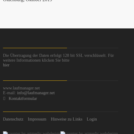
Die Übertragung der Daten erfolgt 128 bit SSL verschlüsselt. Für
weitere Informationen klicken Sie bitte
hier
www.laufmanager.net
E-mail:
info@laufmanager.net
Kontaktformular
Datenschutz
Impressum
Hinweise zu Links
Login