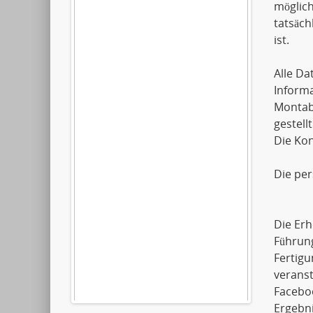
möglich
tatsäch
ist.
Alle D
Informa
Montaba
gestellt
Die Kon
Die pe
Die Erh
Führun
Fertigu
verans
Faceboo
Ergebni