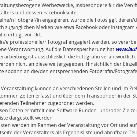
taltungsbezogene Werbezwecke, insbesondere für die Veröf
alters und dessen Facebookseite.
eine/n Fotograf/in engagieren, wurde die Fotos ggf. dere
ich zugänglichen Medien wie etwa Facebook oder Instagram v
fin erfolgt vor Ort.
ein/e professionelle/r Fotograf engagiert werden, so verarbei
gene Verantwortung. Auf die Datenspeicherung hat
www.lauf
rarbeitung ist ausschließlich die Fotografin verantwortli
erden nicht an diese weitergegeben. Hinsichtlich der Einze
tte sodann an die/den entsprechenden Fotografin/Fotografe
 Veranstaltung können an verschiedenen Stellen und im Zi
kommen Zeiten erfasst und über dem Transponder in der 
erenden Teilnehmer zugeordnet werden.
sen Daten ermittelt eine Software Runden- und/oder Zielzeit
liste dargestellt werden
Listen werden im Rahmen der Veranstaltung vor Ort und au
tseite der Veranstalters als Ergebnisliste und abrufbare Te