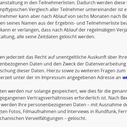
anstaltung in den Teilnehmerlisten. Dadurch werden diese 
pftypischen Vergleich aller Teilnehmer untereinander ist 
lnehmer kann aber nach Ablauf von sechs Monaten nach Bee
en seines Namen aus der Ergebnis- und Teilnehmerliste be
ann er verlangen, dass nach Ablauf der regelmäßigen Verjä
altung, alle seine Zeitdaten gelöscht werden.
en jederzeit das Recht auf unentgeltliche Auskunft über Ihr
enbezogenen Daten und den Zweck der Datenverarbeitung so
öschung dieser Daten. Hierzu sowie zu weiteren Fragen z
ederzeit unter der im Impressum angegebenen Adresse an
w
ten werden nur solange gespeichert, wie dies für die genann
gegangenen Vertragsverhältnisses erforderlich ist. Nach Be
 werden Ihre personenbezogenen Daten – mit Ausnahme der
gten Fotos, Filmaufnahmen und Interviews in Rundfunk, Fer
hanischen Vervielfältigungen – gelöscht.