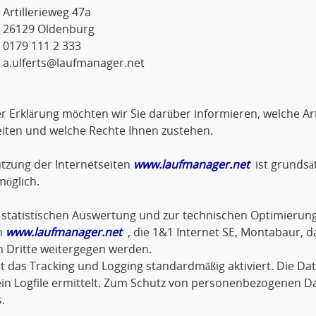
lerieweg 47a
9 Oldenburg
 111 2 333
a.ulferts@laufmanager.net
er Erklärung möchten wir Sie darüber informieren, welche 
iten und welche Rechte Ihnen zustehen.
tzung der Internetseiten
www.laufmanager.net
ist grundsä
öglich.
statistischen Auswertung und zur technischen Optimierung
n
www.laufmanager.net
, die 1&1 Internet SE, Montabaur, d
n Dritte weitergegen werden.
st das Tracking und Logging standardmäßig aktiviert. Die D
in Logfile ermittelt. Zum Schutz von personenbezogenen D
.