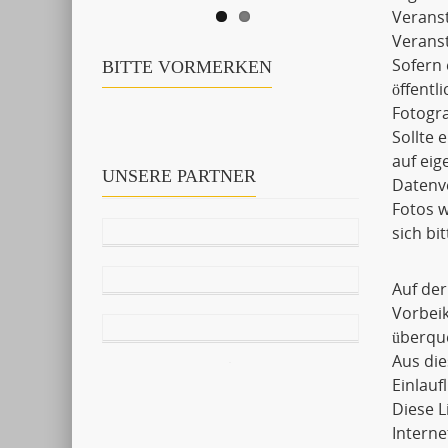
Verans
Veranst
Sofern 
BITTE VORMERKEN
öffentl
Fotogra
Sollte 
auf ei
UNSERE PARTNER
Datenve
Fotos w
sich bi
Auf der
Vorbei
überqu
Aus die
Einlauf
Diese 
Interne