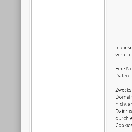
Artil
2612
0179
In dies
verarbe
Eine Nu
Daten m
Zwecks 
Domai
nicht a
Dafür i
durch e
Cookies