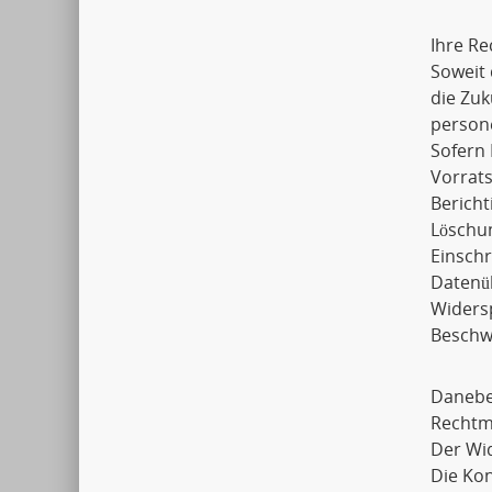
Ihre Re
Soweit 
die Zuk
person
Sofern 
Vorrats
Bericht
Löschu
Einsch
Datenü
Widers
Beschwe
Daneben
Rechtmä
Der Wid
Die Ko