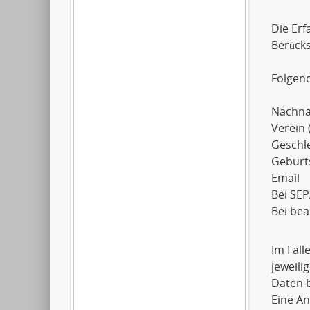
Die Erf
Berück
Folgen
Nachn
Verein 
Geschl
Geburt
Email
Bei SEP
Bei be
Im Fall
jeweil
Daten b
Eine An