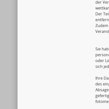
der Ver
wettkam
Der Tei
entfern
Zudem k
Veranst
Sie hab
person
oder L
sich j
Ihre Da
des ein
Absage
geferti
fotomec