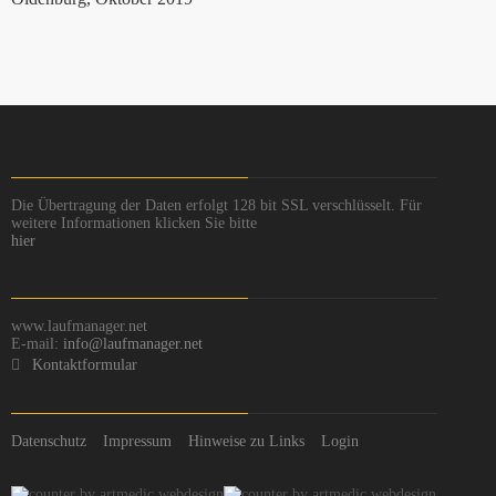
Die Übertragung der Daten erfolgt 128 bit SSL verschlüsselt. Für
weitere Informationen klicken Sie bitte
hier
www.laufmanager.net
E-mail:
info@laufmanager.net
Kontaktformular
Datenschutz
Impressum
Hinweise zu Links
Login