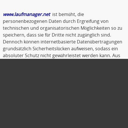
www.laufmanager.net
ist bemüht, die
personenbezogenen Daten durch Ergreifung von
technischen und organisatorischen Möglichkeiten so zu
speichern, dass sie für Dritte nicht zugänglich sind.
Dennoch können internetbasierte Datenübertragungen
grundsätzlich Sicherheitslücken aufweisen, sodass ein
absoluter Schutz nicht gewährleistet werden kann. Aus
diesem Grund steht es jeder betroffenen Person frei,
personenbezogene Daten auch auf alternativen Wegen,
beispielsweise telefonisch, an
www.laufmanager.net
zu
übermitteln.
Oldenburg, Oktober 2019